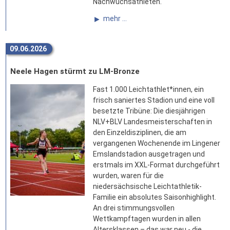
Nachwuchsathleten.
mehr ...
09.06.2026
Neele Hagen stürmt zu LM-Bronze
Fast 1.000 Leichtathlet*innen, ein
frisch saniertes Stadion und eine voll
besetzte Tribüne: Die diesjährigen
NLV+BLV Landesmeisterschaften in
den Einzeldisziplinen, die am
vergangenen Wochenende im Lingener
Emslandstadion ausgetragen und
erstmals im XXL-Format durchgeführt
wurden, waren für die
niedersächsische Leichtathletik-
Familie ein absolutes Saisonhighlight.
An drei stimmungsvollen
Wettkampftagen wurden in allen
Altersklassen – das war neu - die