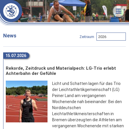
Veranstaltungen
News
Termine & Ergebnisse
Training
Organisatorisches
Unsere LG
Trainingszeiten
News
Zeitraum
Förderverein
Trainer
Über uns
Statistik
Sportstätten
Athleten
Unsere Arbeit
15.07.2026
Downloads
Vorstand
Vorstand
Erfolge
Rekorde, Zeitdruck und Materialpech: LG-Trio erlebt
Links
Stammvereine
Mitgliedschaft
Bestenlisten
Achterbahn der Gefühle
Bekleidung
Sponsoren
Rekorde
Licht und Schatten lagen für das Trio
der Leichtathletikgemeinschaft (LG)
FAQ
Peiner Land am vergangenen
Wochenende nah beieinander: Bei den
Kontakt
Norddeutschen
Anfahrt
Leichtathletikmeisterschaften in
Bremen überzeugten die Athleten am
vergangenen Wochenende mit starken