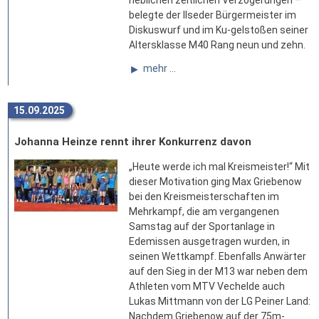
heblichen zeitlichen Verzögerungen –
belegte der Ilseder Bürgermeister im
Diskuswurf und im Ku-gelstoßen seiner
Altersklasse M40 Rang neun und zehn.
mehr ...
15.09.2025
Johanna Heinze rennt ihrer Konkurrenz davon
„Heute werde ich mal Kreismeister!“ Mit
dieser Motivation ging Max Griebenow
bei den Kreismeisterschaften im
Mehrkampf, die am vergangenen
Samstag auf der Sportanlage in
Edemissen ausgetragen wurden, in
seinen Wettkampf. Ebenfalls Anwärter
auf den Sieg in der M13 war neben dem
Athleten vom MTV Vechelde auch
Lukas Mittmann von der LG Peiner Land:
Nachdem Griebenow auf der 75m-