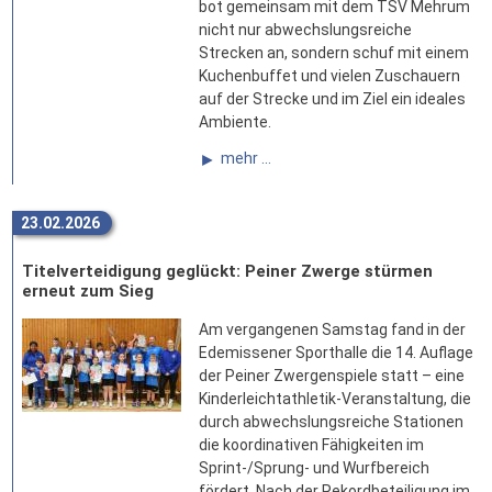
bot gemeinsam mit dem TSV Mehrum
nicht nur abwechslungsreiche
Strecken an, sondern schuf mit einem
Kuchenbuffet und vielen Zuschauern
auf der Strecke und im Ziel ein ideales
Ambiente.
mehr ...
23.02.2026
Titelverteidigung geglückt: Peiner Zwerge stürmen
erneut zum Sieg
Am vergangenen Samstag fand in der
Edemissener Sporthalle die 14. Auflage
der Peiner Zwergenspiele statt – eine
Kinderleichtathletik-Veranstaltung, die
durch abwechslungsreiche Stationen
die koordinativen Fähigkeiten im
Sprint-/Sprung- und Wurfbereich
fördert. Nach der Rekordbeteiligung im