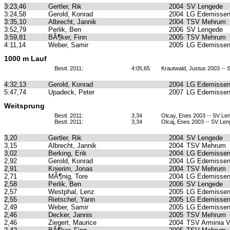
3:23,46
Gertler, Rik
2004
SV Lengede
3:24,58
Gerold, Konrad
2004
LG Edemissen
3:35,10
Albrecht, Jannik
2004
TSV Mehrum
3:52,79
Perlik, Ben
2006
SV Lengede
3:59,81
BÃ¶ker, Finn
2005
TSV Mehrum
4:11,14
Weber, Samir
2005
LG Edemissen
1000 m Lauf
Bestl. 2011:
4:05,65
Krautwald, Justus 2003 --
4:32,13
Gerold, Konrad
2004
LG Edemissen
5:47,74
Upadeck, Peter
2007
LG Edemissen
Weitsprung
Bestl. 2011:
3,34
Olcay, Enes 2003 -- SV Le
Bestl. 2011:
3,34
Olcaj, Enes 2003 -- SV Le
3,20
Gertler, Rik
2004
SV Lengede
3,15
Albrecht, Jannik
2004
TSV Mehrum
3,02
Berking, Erik
2004
LG Edemissen
2,92
Gerold, Konrad
2004
LG Edemissen
2,91
Knierim, Jonas
2004
TSV Mehrum
2,71
MÃ¶nig, Tore
2004
LG Edemissen
2,58
Perlik, Ben
2006
SV Lengede
2,57
Westphal, Lenz
2005
LG Edemissen
2,55
Rietschel, Yann
2005
LG Edemissen
2,49
Weber, Samir
2005
LG Edemissen
2,46
Decker, Jannis
2005
TSV Mehrum
2,46
Ziegert, Maurice
2004
TSV Arminia 