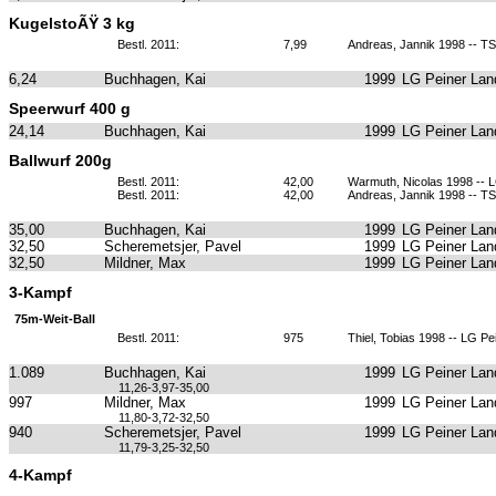
KugelstoÃŸ 3 kg
Bestl. 2011:
7,99
Andreas, Jannik 1998 -- 
6,24
Buchhagen, Kai
1999
LG Peiner Lan
Speerwurf 400 g
24,14
Buchhagen, Kai
1999
LG Peiner Lan
Ballwurf 200g
Bestl. 2011:
42,00
Warmuth, Nicolas 1998 -- 
Bestl. 2011:
42,00
Andreas, Jannik 1998 -- 
35,00
Buchhagen, Kai
1999
LG Peiner Lan
32,50
Scheremetsjer, Pavel
1999
LG Peiner Lan
32,50
Mildner, Max
1999
LG Peiner Lan
3-Kampf
75m-Weit-Ball
Bestl. 2011:
975
Thiel, Tobias 1998 -- LG Pe
1.089
Buchhagen, Kai
1999
LG Peiner Lan
11,26-3,97-35,00
997
Mildner, Max
1999
LG Peiner Lan
11,80-3,72-32,50
940
Scheremetsjer, Pavel
1999
LG Peiner Lan
11,79-3,25-32,50
4-Kampf