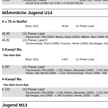
18,22(+0,0)-19,96(-1,6)-3,26(-1,7)-24,00-9:50,26
MÃ¤nnliche Jugend U14
4 x 75 m Staffel
Bestl. 2011:
45,84
LG Peiner Land
42,40
LG Peiner Land
Paszkowski, Phil (2000); Blasey, Dejan (2000); Mildner, Max (1999); M
44,82
LG Peiner Land II
Scheremetsjer, Pavel (1999); Franzke, Henrik (2000); Buchhagen, Kai
3-Kampf Ma.
75m-Weit-Ball
Bestl. 2011:
4.927
LG Peiner Land
5.287
LG Peiner Land
Paszkowski, Phil (2000) - 1.222; Mulero, Alexander (2000) - 1.073; Bu
Peiske, Nils-Michel (2000) - 1.014; Scheremetsjer, Pavel (1999) - 940
4-Kampf Ma.
75m-Weit-Hoch-Ball
6.723
LG Peiner Land
Paszkowski, Phil (2000) - 1.540; Mulero, Alexander (2000) - 1.413; Pei
Buchhagen, Kai (1999) - 1.309; Franzke, Henrik (2000) - 1.085
Jugend M13