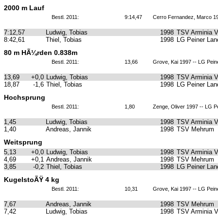
2000 m Lauf
Bestl. 2011:
9:14,47
Cerro Fernandez, Marco 19
7:12,57
Ludwig, Tobias
1998
TSV Arminia 
8:42,61
Thiel, Tobias
1998
LG Peiner Lan
80 m HÃ¼rden 0.838m
Bestl. 2011:
13,66
Grove, Kai 1997 -- LG Pein
13,69
+0,0
Ludwig, Tobias
1998
TSV Arminia 
18,87
-1,6
Thiel, Tobias
1998
LG Peiner Lan
Hochsprung
Bestl. 2011:
1,80
Zenge, Oliver 1997 -- LG P
1,45
Ludwig, Tobias
1998
TSV Arminia 
1,40
Andreas, Jannik
1998
TSV Mehrum
Weitsprung
5,13
+0,0
Ludwig, Tobias
1998
TSV Arminia 
4,69
+0,1
Andreas, Jannik
1998
TSV Mehrum
3,85
-0,2
Thiel, Tobias
1998
LG Peiner Lan
KugelstoÃŸ 4 kg
Bestl. 2011:
10,31
Grove, Kai 1997 -- LG Pein
7,67
Andreas, Jannik
1998
TSV Mehrum
7,42
Ludwig, Tobias
1998
TSV Arminia 