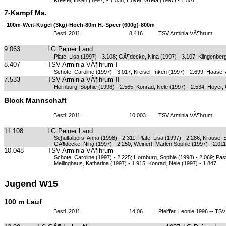
Kreisel, Inken (1997) - 1.538; Hoyer, Greta (1997) - 1.501
7-Kampf Ma.
100m-Weit-Kugel (3kg)-Hoch-80m H.-Speer (600g)-800m
Bestl. 2011:
8.416
TSV Arminia VÃ¶hrum
9.063
LG Peiner Land
Plate, Lisa (1997) - 3.108; GÃ¶decke, Nina (1997) - 3.107; Klingenber
8.407
TSV Arminia VÃ¶hrum I
Schote, Caroline (1997) - 3.017; Kreisel, Inken (1997) - 2.699; Haase, 
7.533
TSV Arminia VÃ¶hrum II
Hornburg, Sophie (1998) - 2.565; Konrad, Nele (1997) - 2.534; Hoyer, 
Block Mannschaft
Bestl. 2011:
10.003
TSV Arminia VÃ¶hrum
11.108
LG Peiner Land
Schultalbers, Anna (1998) - 2.311; Plate, Lisa (1997) - 2.286; Krause, 
GÃ¶decke, Nina (1997) - 2.250; Weinert, Marlen Sophie (1997) - 2.011
10.048
TSV Arminia VÃ¶hrum
Schote, Caroline (1997) - 2.225; Hornburg, Sophie (1998) - 2.069; Pa
Mellinghaus, Katharina (1997) - 1.915; Konrad, Nele (1997) - 1.847
Jugend W15
100 m Lauf
Bestl. 2011:
14,06
Pfeiffer, Leonie 1996 -- T