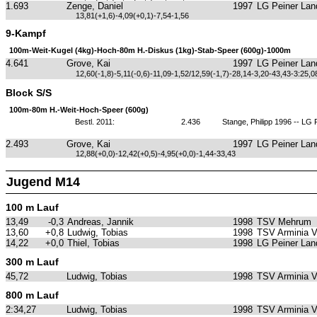
1.693
Zenge, Daniel
1997
LG Peiner Lan
13,81(+1,6)-4,09(+0,1)-7,54-1,56
9-Kampf
100m-Weit-Kugel (4kg)-Hoch-80m H.-Diskus (1kg)-Stab-Speer (600g)-1000m
4.641
Grove, Kai
1997
LG Peiner Lan
12,60(-1,8)-5,11(-0,6)-11,09-1,52/12,59(-1,7)-28,14-3,20-43,43-3:25,0
Block S/S
100m-80m H.-Weit-Hoch-Speer (600g)
Bestl. 2011:
2.436
Stange, Philipp 1996 -- LG 
2.493
Grove, Kai
1997
LG Peiner Lan
12,88(+0,0)-12,42(+0,5)-4,95(+0,0)-1,44-33,43
Jugend M14
100 m Lauf
13,49
-0,3
Andreas, Jannik
1998
TSV Mehrum
13,60
+0,8
Ludwig, Tobias
1998
TSV Arminia 
14,22
+0,0
Thiel, Tobias
1998
LG Peiner Lan
300 m Lauf
45,72
Ludwig, Tobias
1998
TSV Arminia 
800 m Lauf
2:34,27
Ludwig, Tobias
1998
TSV Arminia 