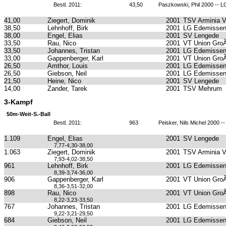
Bestl. 2011:
43,50
Paszkowski, Phil 2000 -- L
41,00
Ziegert, Dominik
2001
TSV Arminia 
38,50
Lehnhoff, Birk
2001
LG Edemissen
38,00
Engel, Elias
2001
SV Lengede
33,50
Rau, Nico
2001
VT Union GroÃ
33,50
Johannes, Tristan
2001
LG Edemissen
33,00
Gappenberger, Karl
2001
VT Union GroÃ
26,50
Amthor, Louis
2001
LG Edemissen
26,50
Giebson, Neil
2001
LG Edemissen
21,50
Heine, Nico
2001
SV Lengede
14,00
Zander, Tarek
2001
TSV Mehrum
3-Kampf
50m-Weit-S.-Ball
Bestl. 2011:
963
Peisker, Nils Michel 2000 
1.109
Engel, Elias
2001
SV Lengede
7,77-4,30-38,00
1.063
Ziegert, Dominik
2001
TSV Arminia 
7,93-4,02-38,50
961
Lehnhoff, Birk
2001
LG Edemissen
8,39-3,74-36,00
906
Gappenberger, Karl
2001
VT Union GroÃ
8,36-3,51-32,00
898
Rau, Nico
2001
VT Union GroÃ
8,22-3,23-33,50
767
Johannes, Tristan
2001
LG Edemissen
9,22-3,21-29,50
684
Giebson, Neil
2001
LG Edemissen