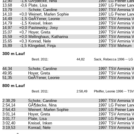
12,90
-1,6
GÃ¶decke, Nina
1997
LG Peiner Lan
13,68
-0,6
Plate, Lisa
1997
LG Peiner Lan
13,79
Schote, Caroline
1997
TSV Arminia 
14,10
+0,0
Weinert, Marlen Sophie
1997
LG Peiner Lan
14,49
-1,5
GeÃŸener, Leonie
1997
TSV Arminia 
14,79
-1,5
Kreisel, Inken
1997
TSV Arminia 
14,97
+0,0
Pastewsky, Josy
1997
TSV Arminia 
15,07
+0,7
Hoyer, Greta
1997
TSV Arminia 
15,59
+0,0
Mellinghaus, Katharina
1997
TSV Arminia 
15,65
+0,3
Konrad, Nele
1997
TSV Arminia 
15,89
-1,5
Klingebiel, Finja
1997
TSV Mehrum
300 m Lauf
Bestl. 2011:
44,82
Sack, Rebecca 1996 -- LG 
44,34
Schote, Caroline
1997
TSV Arminia 
49,95
Hoyer, Greta
1997
TSV Arminia 
51,35
GeÃŸener, Leonie
1997
TSV Arminia 
800 m Lauf
Bestl. 2011:
2:58,49
Pfeiffer, Leonie 1996 -- T
2:38,29
Schote, Caroline
1997
TSV Arminia 
2:54,14
GÃ¶decke, Nina
1997
LG Peiner Lan
2:54,43
Weinert, Marlen Sophie
1997
LG Peiner Lan
3:01,14
Hoyer, Greta
1997
TSV Arminia 
3:01,77
Plate, Lisa
1997
LG Peiner Lan
3:02,40
Kreisel, Inken
1997
TSV Arminia 
3:19,53
Konrad, Nele
1997
TSV Arminia 