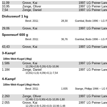
11,09
Grove, Kai
1997
LG Peiner Lan
10,95
Zenge, Oliver
1997
LG Peiner Lan
7,54
Zenge, Daniel
1997
LG Peiner Lan
Diskuswurf 1 kg
Bestl. 2011:
28,30
Gambal, Bodo 1996 -- LG P
29,06
Grove, Kai
1997
LG Peiner Lan
Speerwurf 600 g
Bestl. 2011:
36,76
Gambal, Bodo 1996 -- LG P
43,43
Grove, Kai
1997
LG Peiner Lan
3-Kampf
100m-Weit-Kugel (4kg)
1.586
Grove, Kai
1997
LG Peiner Lan
12,29(+2,8)-5,20(-0,5)-10,96
1.184
Zenge, Daniel
1997
LG Peiner Lan
13,81(+1,6)-4,09(+0,1)-7,54
4-Kampf
100m-Weit-Kugel (4kg)-Hoch
Bestl. 2011:
1.835
Stange, Philipp 1996 -- LG 
2.260
Zenge, Oliver
1997
LG Peiner Lan
12,48(-2,1)-5,90(+0,0)-10,95-1,80
2.055
Grove, Kai
1997
LG Peiner Lan
12,29(+2,9)-5,20(+0,0)-10,96-1,48