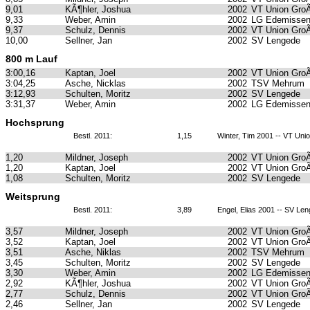
9,01
KÃ¶hler, Joshua
2002
VT Union GroÃ
9,33
Weber, Amin
2002
LG Edemissen
9,37
Schulz, Dennis
2002
VT Union GroÃ
10,00
Sellner, Jan
2002
SV Lengede
800 m Lauf
3:00,16
Kaptan, Joel
2002
VT Union GroÃ
3:04,25
Asche, Nicklas
2002
TSV Mehrum
3:12,93
Schulten, Moritz
2002
SV Lengede
3:31,37
Weber, Amin
2002
LG Edemissen
Hochsprung
Bestl. 2011:
1,15
Winter, Tim 2001 -- VT Uni
1,20
Mildner, Joseph
2002
VT Union GroÃ
1,20
Kaptan, Joel
2002
VT Union GroÃ
1,08
Schulten, Moritz
2002
SV Lengede
Weitsprung
Bestl. 2011:
3,89
Engel, Elias 2001 -- SV Le
3,57
Mildner, Joseph
2002
VT Union GroÃ
3,52
Kaptan, Joel
2002
VT Union GroÃ
3,51
Asche, Niklas
2002
TSV Mehrum
3,45
Schulten, Moritz
2002
SV Lengede
3,30
Weber, Amin
2002
LG Edemissen
2,92
KÃ¶hler, Joshua
2002
VT Union GroÃ
2,77
Schulz, Dennis
2002
VT Union GroÃ
2,46
Sellner, Jan
2002
SV Lengede