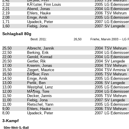
2,42
BÃ¶ker, Finn
2005
TSV Mehrum
2,32
KÃ¼ster, Finn Louis
2005
LG Edemissen
2,21
Abend, Jonas
2004
LG Edemissen
2,19
Ehlers, Hauke
2006
TSV Mehrum
2,08
Emge, Arnik
2005
LG Edemissen
1,71
Upadeck, Peter
2007
LG Edemissen
1,60
Fiebig, Jona
2007
SV Lengede
Schlagball 80g
Bestl. 2011:
26,50
Friehe, Marvin 2003 -- LG 
25,50
Albrecht, Jannik
2004
TSV Mehrum
22,50
Berking, Erik
2004
LG Edemissen
22,00
Gerold, Konrad
2004
LG Edemissen
20,50
Gertler, Rik
2004
SV Lengede
17,00
Knierim, Jonas
2004
TSV Mehrum
15,50
Ziegert, Maurice
2004
TSV Arminia 
15,50
BÃ¶ker, Finn
2005
TSV Mehrum
14,50
Emge, Arnik
2005
LG Edemissen
13,00
Perlik, Ben
2006
SV Lengede
13,00
Westphal, Lenz
2005
LG Edemissen
12,00
MÃ¶nig, Tore
2004
LG Edemissen
11,50
Decker, Jannis
2005
TSV Mehrum
11,00
Fiebig, Jona
2007
SV Lengede
11,00
Rietschel, Yann
2005
LG Edemissen
9,00
Ehlers, Hauke
2006
TSV Mehrum
8,00
Upadeck, Peter
2007
LG Edemissen
3-Kampf
50m-Weit-S.-Ball