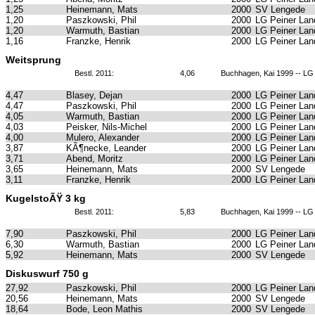
1,25
Heinemann, Mats
2000
SV Lengede
1,20
Paszkowski, Phil
2000
LG Peiner Lan
1,20
Warmuth, Bastian
2000
LG Peiner Lan
1,16
Franzke, Henrik
2000
LG Peiner Lan
Weitsprung
Bestl. 2011:
4,06
Buchhagen, Kai 1999 -- LG
4,47
Blasey, Dejan
2000
LG Peiner Lan
4,47
Paszkowski, Phil
2000
LG Peiner Lan
4,05
Warmuth, Bastian
2000
LG Peiner Lan
4,03
Peisker, Nils-Michel
2000
LG Peiner Lan
4,00
Mulero, Alexander
2000
LG Peiner Lan
3,87
KÃ¶necke, Leander
2000
LG Peiner Lan
3,71
Abend, Moritz
2000
LG Peiner Lan
3,65
Heinemann, Mats
2000
SV Lengede
3,11
Franzke, Henrik
2000
LG Peiner Lan
KugelstoÃŸ 3 kg
Bestl. 2011:
5,83
Buchhagen, Kai 1999 -- LG
7,90
Paszkowski, Phil
2000
LG Peiner Lan
6,30
Warmuth, Bastian
2000
LG Peiner Lan
5,92
Heinemann, Mats
2000
SV Lengede
Diskuswurf 750 g
27,92
Paszkowski, Phil
2000
LG Peiner Lan
20,56
Heinemann, Mats
2000
SV Lengede
18,64
Bode, Leon Mathis
2000
SV Lengede