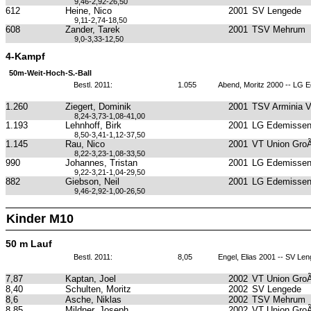
9,46-2,92-26,50
612
Heine, Nico
2001
SV Lengede
9,11-2,74-18,50
608
Zander, Tarek
2001
TSV Mehrum
9,0-3,33-12,50
4-Kampf
50m-Weit-Hoch-S.-Ball
Bestl. 2011:
1.055
Abend, Moritz 2000 -- LG 
1.260
Ziegert, Dominik
2001
TSV Arminia 
8,24-3,73-1,08-41,00
1.193
Lehnhoff, Birk
2001
LG Edemissen
8,50-3,41-1,12-37,50
1.145
Rau, Nico
2001
VT Union GroÃ
8,22-3,23-1,08-33,50
990
Johannes, Tristan
2001
LG Edemissen
9,22-3,21-1,04-29,50
882
Giebson, Neil
2001
LG Edemissen
9,46-2,92-1,00-26,50
Kinder M10
50 m Lauf
Bestl. 2011:
8,05
Engel, Elias 2001 -- SV Le
7,87
Kaptan, Joel
2002
VT Union GroÃ
8,40
Schulten, Moritz
2002
SV Lengede
8,6
Asche, Niklas
2002
TSV Mehrum
8,85
Mildner, Joseph
2002
VT Union GroÃ