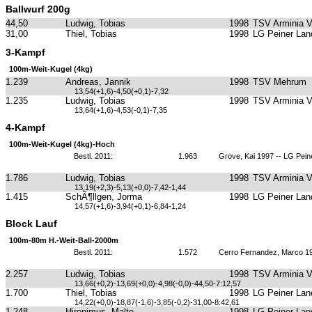
Ballwurf 200g
44,50
Ludwig, Tobias
1998
TSV Arminia 
31,00
Thiel, Tobias
1998
LG Peiner Lan
3-Kampf
100m-Weit-Kugel (4kg)
1.239
Andreas, Jannik
1998
TSV Mehrum
13,54(+1,6)-4,50(+0,1)-7,32
1.235
Ludwig, Tobias
1998
TSV Arminia 
13,64(+1,6)-4,53(-0,1)-7,35
4-Kampf
100m-Weit-Kugel (4kg)-Hoch
Bestl. 2011:
1.963
Grove, Kai 1997 -- LG Pein
1.786
Ludwig, Tobias
1998
TSV Arminia 
13,19(+2,3)-5,13(+0,0)-7,42-1,44
1.415
SchÃ¶llgen, Jorma
1998
LG Peiner Lan
14,57(+1,6)-3,94(+0,1)-6,84-1,24
Block Lauf
100m-80m H.-Weit-Ball-2000m
Bestl. 2011:
1.572
Cerro Fernandez, Marco 19
2.257
Ludwig, Tobias
1998
TSV Arminia 
13,66(+0,2)-13,69(+0,0)-4,98(-0,0)-44,50-7:12,57
1.700
Thiel, Tobias
1998
LG Peiner Lan
14,22(+0,0)-18,87(-1,6)-3,85(-0,2)-31,00-8:42,61
1.248
Hironimus, Malte
1998
LG Peiner Lan