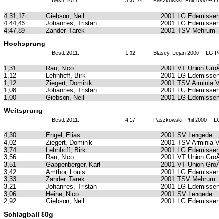
Bestl. 2011:
3:37,74
Paszkowski, Phil 2000 -- L
4:31,17
Giebson, Neil
2001
LG Edemissen
4:44,46
Johannes, Tristan
2001
LG Edemissen
4:47,89
Zander, Tarek
2001
TSV Mehrum
Hochsprung
Bestl. 2011:
1,32
Blasey, Dejan 2000 -- LG P
1,31
Rau, Nico
2001
VT Union GroÃ
1,12
Lehnhoff, Birk
2001
LG Edemissen
1,12
Ziegert, Dominik
2001
TSV Arminia 
1,08
Johannes, Tristan
2001
LG Edemissen
1,00
Giebson, Neil
2001
LG Edemissen
Weitsprung
Bestl. 2011:
4,17
Paszkowski, Phil 2000 -- L
4,30
Engel, Elias
2001
SV Lengede
4,02
Ziegert, Dominik
2001
TSV Arminia 
3,74
Lehnhoff, Birk
2001
LG Edemissen
3,56
Rau, Nico
2001
VT Union GroÃ
3,51
Gappenberger, Karl
2001
VT Union GroÃ
3,42
Amthor, Louis
2001
LG Edemissen
3,33
Zander, Tarek
2001
TSV Mehrum
3,21
Johannes, Tristan
2001
LG Edemissen
3,06
Heine, Nico
2001
SV Lengede
2,92
Giebson, Neil
2001
LG Edemissen
Schlagball 80g