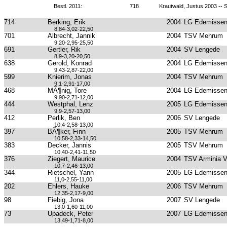
Bestl. 2011:
718
Krautwald, Justus 2003 --
714
Berking, Erik
2004
LG Edemissen
8,84-3,02-22,50
701
Albrecht, Jannik
2004
TSV Mehrum
9,20-2,95-25,50
691
Gertler, Rik
2004
SV Lengede
8,9-3,20-20,50
638
Gerold, Konrad
2004
LG Edemissen
9,43-2,87-22,00
599
Knierim, Jonas
2004
TSV Mehrum
9,1-2,91-17,00
468
MÃ¶nig, Tore
2004
LG Edemissen
9,90-2,71-12,00
444
Westphal, Lenz
2005
LG Edemissen
9,9-2,57-13,00
412
Perlik, Ben
2006
SV Lengede
10,4-2,58-13,00
397
BÃ¶ker, Finn
2005
TSV Mehrum
10,58-2,33-14,50
383
Decker, Jannis
2005
TSV Mehrum
10,40-2,41-11,50
376
Ziegert, Maurice
2004
TSV Arminia 
10,7-2,46-13,00
344
Rietschel, Yann
2005
LG Edemissen
11,0-2,55-11,00
202
Ehlers, Hauke
2006
TSV Mehrum
12,35-2,17-9,00
98
Fiebig, Jona
2007
SV Lengede
13,0-1,60-11,00
73
Upadeck, Peter
2007
LG Edemissen
13,49-1,71-8,00