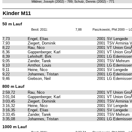
Mildner, Joseph (2002) - 789; Schulz, Dennis (2002) - 771
Kinder M11
50 m Lauf
Bestl. 2011:
7,88
Paszkowski, Phil 2000 -- L
7,73
Engel, Elias
2001
SV Lengede
7,93
Ziegert, Dominik
2001
TSV Arminia 
8,22
Rau, Nico
2001
VT Union GroÃ
8,36
Gappenberger, Karl
2001
VT Union GroÃ
8,39
Lehnhoff, Birk
2001
LG Edemissen
9,05
Zander, Tarek
2001
TSV Mehrum
9,10
Amthor, Louis
2001
LG Edemissen
9,11
Heine, Nico
2001
SV Lengede
9,22
Johannes, Tristan
2001
LG Edemissen
9,46
Giebson, Neil
2001
LG Edemissen
800 m Lauf
2:59,72
Rau, Nico
2001
VT Union GroÃ
3:01,04
Gappenberger, Karl
2001
VT Union GroÃ
3:03,45
Ziegert, Dominik
2001
TSV Arminia 
3:16,32
Heine, Nico
2001
SV Lengede
3:16,35
Engel, Elias
2001
SV Lengede
3:33,45
Zander, Tarek
2001
TSV Mehrum
3:35,08
Johannes, Tristan
2001
LG Edemissen
1000 m Lauf