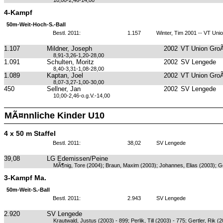
10,00-2,46-14,00
4-Kampf
50m-Weit-Hoch-S.-Ball
Bestl. 2011:
1.157
Winter, Tim 2001 -- VT Uni
1.107
Mildner, Joseph
2002
VT Union GroÃ
8,91-3,26-1,20-28,00
1.091
Schulten, Moritz
2002
SV Lengede
8,40-3,31-1,08-28,00
1.089
Kaptan, Joel
2002
VT Union GroÃ
8,07-3,27-1,00-30,00
450
Sellner, Jan
2002
SV Lengede
10,00-2,46-o.g.V.-14,00
MÃ¤nnliche Kinder U10
4 x 50 m Staffel
Bestl. 2011:
38,02
SV Lengede
39,08
LG Edemissen/Peine
MÃ¶nig, Tore (2004); Braun, Maxim (2003); Johannes, Elias (2003); G
3-Kampf Ma.
50m-Weit-S.-Ball
Bestl. 2011:
2.943
SV Lengede
2.920
SV Lengede
Krautwald, Justus (2003) - 899; Perlik, Till (2003) - 775; Gertler, Rik (