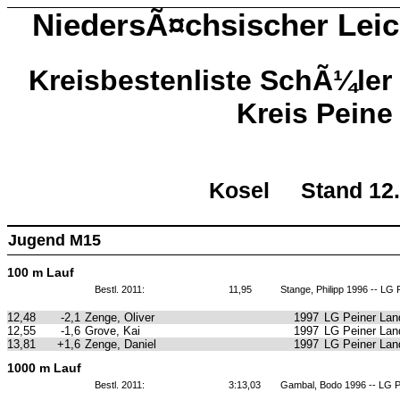
NiedersÃ¤chsischer Leic
Kreisbestenliste SchÃ¼le
Kreis Peine
Kosel Stand 12
Jugend M15
100 m Lauf
Bestl. 2011:
11,95
Stange, Philipp 1996 -- LG 
12,48
-2,1
Zenge, Oliver
1997
LG Peiner Lan
12,55
-1,6
Grove, Kai
1997
LG Peiner Lan
13,81
+1,6
Zenge, Daniel
1997
LG Peiner Lan
1000 m Lauf
Bestl. 2011:
3:13,03
Gambal, Bodo 1996 -- LG P