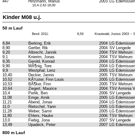
447
Hinzmann, Marius
2003
LG Edemissen
10,4-2,42-18,00
Kinder M08 u.j.
50 m Lauf
Bestl. 2011:
8,59
Krautwald, Justus 2003 --
8,84
Berking, Erik
2004
LG Edemissen
8,90
Gertler, Rik
2004
SV Lengede
9,20
Albrecht, Jannik
2004
TSV Mehrum
9,1
Knierim, Jonas
2004
TSV Mehrum
9,35
Gerold, Konrad
2004
LG Edemissen
9,90
MÃ¶nig, Tore
2004
LG Edemissen
9,9
Westphal, Lenz
2005
LG Edemissen
10,40
Decker, Jannis
2005
TSV Mehrum
10,52
KÃ¼ster, Finn Louis
2005
LG Edemissen
10,53
BÃ¶ker, Finn
2005
TSV Mehrum
10,64
Ziegert, Maurice
2004
TSV Arminia 
10,4
Perlik, Ben
2006
SV Lengede
11,08
Emge, Arnik
2005
LG Edemissen
11,21
Abend, Jonas
2004
LG Edemissen
11,0
Rietschel, Yann
2005
LG Edemissen
11,28
Weber, Samir
2005
LG Edemissen
11,80
Ehlers, Hauke
2006
TSV Mehrum
13,0
Fiebig, Jona
2007
SV Lengede
13,49
Upadeck, Peter
2007
LG Edemissen
800 m Lauf