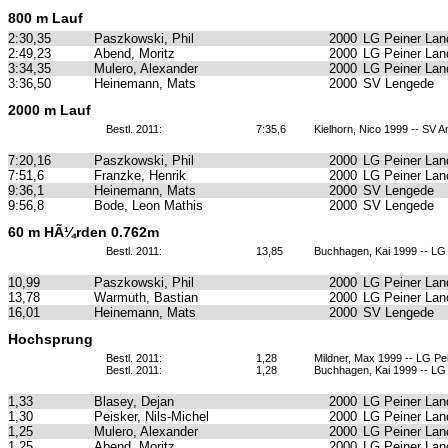
800 m Lauf
2:30,35
Paszkowski, Phil
2000
LG Peiner Lan
2:49,23
Abend, Moritz
2000
LG Peiner Lan
3:34,35
Mulero, Alexander
2000
LG Peiner Lan
3:36,50
Heinemann, Mats
2000
SV Lengede
2000 m Lauf
Bestl. 2011:
7:35,6
Kielhorn, Nico 1999 -- SV 
7:20,16
Paszkowski, Phil
2000
LG Peiner Lan
7:51,6
Franzke, Henrik
2000
LG Peiner Lan
9:36,1
Heinemann, Mats
2000
SV Lengede
9:56,8
Bode, Leon Mathis
2000
SV Lengede
60 m HÃ¼rden 0.762m
Bestl. 2011:
13,85
Buchhagen, Kai 1999 -- LG
10,99
Paszkowski, Phil
2000
LG Peiner Lan
13,78
Warmuth, Bastian
2000
LG Peiner Lan
16,01
Heinemann, Mats
2000
SV Lengede
Hochsprung
Bestl. 2011:
1,28
Mildner, Max 1999 -- LG Pe
Bestl. 2011:
1,28
Buchhagen, Kai 1999 -- LG
1,33
Blasey, Dejan
2000
LG Peiner Lan
1,30
Peisker, Nils-Michel
2000
LG Peiner Lan
1,25
Mulero, Alexander
2000
LG Peiner Lan
1,25
Abend, Moritz
2000
LG Peiner Lan