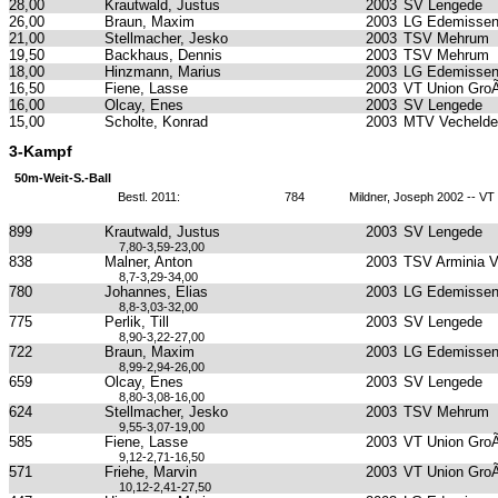
28,00
Krautwald, Justus
2003
SV Lengede
26,00
Braun, Maxim
2003
LG Edemissen
21,00
Stellmacher, Jesko
2003
TSV Mehrum
19,50
Backhaus, Dennis
2003
TSV Mehrum
18,00
Hinzmann, Marius
2003
LG Edemissen
16,50
Fiene, Lasse
2003
VT Union GroÃ
16,00
Olcay, Enes
2003
SV Lengede
15,00
Scholte, Konrad
2003
MTV Vechelde
3-Kampf
50m-Weit-S.-Ball
Bestl. 2011:
784
Mildner, Joseph 2002 -- VT
899
Krautwald, Justus
2003
SV Lengede
7,80-3,59-23,00
838
Malner, Anton
2003
TSV Arminia 
8,7-3,29-34,00
780
Johannes, Elias
2003
LG Edemissen
8,8-3,03-32,00
775
Perlik, Till
2003
SV Lengede
8,90-3,22-27,00
722
Braun, Maxim
2003
LG Edemissen
8,99-2,94-26,00
659
Olcay, Enes
2003
SV Lengede
8,80-3,08-16,00
624
Stellmacher, Jesko
2003
TSV Mehrum
9,55-3,07-19,00
585
Fiene, Lasse
2003
VT Union GroÃ
9,12-2,71-16,50
571
Friehe, Marvin
2003
VT Union GroÃ
10,12-2,41-27,50