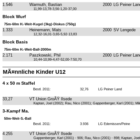
1.546
Warmuth, Bastian
2000
LG Peiner Lan
11,99-13,78-3,56-1,20-37,00
Block Wurf
75m-60m H.-Weit-Kugel (3kg)-Diskus (750g)
1.333
Heinemann, Mats
2000
SV Lengede
12,32-16,01-3,65-5,92-13,83
Block Basis
75m-60m H.-Weit-Ball-2000m
2.171
Paszkowski, Phil
2000
LG Peiner Lan
10,44-10,99-4,47-52,00-7:50,70
MÃ¤nnliche Kinder U12
4 x 50 m Staffel
Bestl. 2011:
32,76
LG Peiner Land
33,27
VT Union GroÃŸ Ilsede
Kaptan, Joel (2002); Rau, Nico (2001); Gappenberger, Karl (2001); Mi
3-Kampf Ma.
50m-Weit-S.-Ball
Bestl. 2011:
3.936
LG Edemissen/Peine
4.255
VT Union GroÃŸ Ilsede
Gappenberger, Karl (2001) - 906; Rau, Nico (2001) - 898; Kaptan, Joel