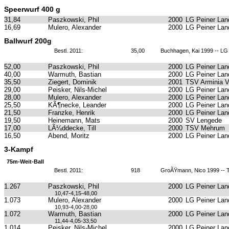
Speerwurf 400 g
31,84
Paszkowski, Phil
2000
LG Peiner Lan
16,69
Mulero, Alexander
2000
LG Peiner Lan
Ballwurf 200g
Bestl. 2011:
35,00
Buchhagen, Kai 1999 -- LG
52,00
Paszkowski, Phil
2000
LG Peiner Lan
40,00
Warmuth, Bastian
2000
LG Peiner Lan
35,50
Ziegert, Dominik
2001
TSV Arminia 
29,00
Peisker, Nils-Michel
2000
LG Peiner Lan
28,00
Mulero, Alexander
2000
LG Peiner Lan
25,50
KÃ¶necke, Leander
2000
LG Peiner Lan
21,50
Franzke, Henrik
2000
LG Peiner Lan
19,50
Heinemann, Mats
2000
SV Lengede
17,00
LÃ¼ddecke, Till
2000
TSV Mehrum
16,50
Abend, Moritz
2000
LG Peiner Lan
3-Kampf
75m-Weit-Ball
Bestl. 2011:
918
GroÃŸmann, Nico 1999 --
1.267
Paszkowski, Phil
2000
LG Peiner Lan
10,47-4,15-48,00
1.073
Mulero, Alexander
2000
LG Peiner Lan
10,93-4,00-28,00
1.072
Warmuth, Bastian
2000
LG Peiner Lan
11,44-4,05-33,50
1.014
Peisker, Nils-Michel
2000
LG Peiner Lan