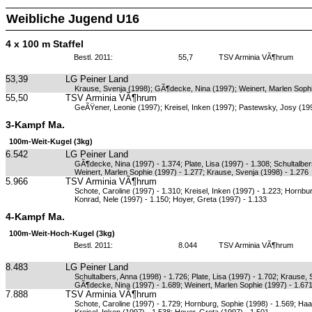
Weibliche Jugend U16
4 x 100 m Staffel
Bestl. 2011:
55,7
TSV Arminia VÃ¶hrum
53,39
LG Peiner Land
Krause, Svenja (1998); GÃ¶decke, Nina (1997); Weinert, Marlen Sophie
55,50
TSV Arminia VÃ¶hrum
GeÃŸener, Leonie (1997); Kreisel, Inken (1997); Pastewsky, Josy (19
3-Kampf Ma.
100m-Weit-Kugel (3kg)
6.542
LG Peiner Land
GÃ¶decke, Nina (1997) - 1.374; Plate, Lisa (1997) - 1.308; Schultalber
Weinert, Marlen Sophie (1997) - 1.277; Krause, Svenja (1998) - 1.276
5.966
TSV Arminia VÃ¶hrum
Schote, Caroline (1997) - 1.310; Kreisel, Inken (1997) - 1.223; Hornbu
Konrad, Nele (1997) - 1.150; Hoyer, Greta (1997) - 1.133
4-Kampf Ma.
100m-Weit-Hoch-Kugel (3kg)
Bestl. 2011:
8.044
TSV Arminia VÃ¶hrum
8.483
LG Peiner Land
Schultalbers, Anna (1998) - 1.726; Plate, Lisa (1997) - 1.702; Krause,
GÃ¶decke, Nina (1997) - 1.689; Weinert, Marlen Sophie (1997) - 1.67
7.888
TSV Arminia VÃ¶hrum
Schote, Caroline (1997) - 1.729; Hornburg, Sophie (1998) - 1.569; Haas