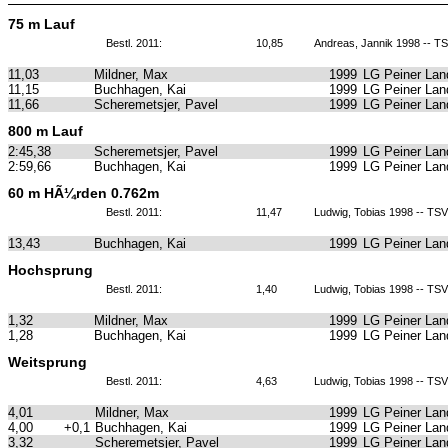
75 m Lauf
Bestl. 2011:
10,85
Andreas, Jannik 1998 -- 
11,03
Mildner, Max
1999
LG Peiner Lan
11,15
Buchhagen, Kai
1999
LG Peiner Lan
11,66
Scheremetsjer, Pavel
1999
LG Peiner Lan
800 m Lauf
2:45,38
Scheremetsjer, Pavel
1999
LG Peiner Lan
2:59,66
Buchhagen, Kai
1999
LG Peiner Lan
60 m HÃ¼rden 0.762m
Bestl. 2011:
11,47
Ludwig, Tobias 1998 -- TS
13,43
Buchhagen, Kai
1999
LG Peiner Lan
Hochsprung
Bestl. 2011:
1,40
Ludwig, Tobias 1998 -- TS
1,32
Mildner, Max
1999
LG Peiner Lan
1,28
Buchhagen, Kai
1999
LG Peiner Lan
Weitsprung
Bestl. 2011:
4,63
Ludwig, Tobias 1998 -- TS
4,01
Mildner, Max
1999
LG Peiner Lan
4,00
+0,1
Buchhagen, Kai
1999
LG Peiner Lan
3,32
Scheremetsjer, Pavel
1999
LG Peiner Lan