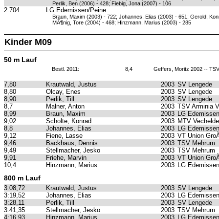
Perlik, Ben (2006) - 428; Fiebig, Jona (2007) - 106
2.704
LG Edemissen/Peine
Braun, Maxim (2003) - 722; Johannes, Elias (2003) - 651; Gerold, Kon
MÃ¶nig, Tore (2004) - 468; Hinzmann, Marius (2003) - 285
Kinder M09
50 m Lauf
Bestl. 2011:
8,4
Geffers, Moritz 2002 -- T
7,80
Krautwald, Justus
2003
SV Lengede
8,80
Olcay, Enes
2003
SV Lengede
8,90
Perlik, Till
2003
SV Lengede
8,7
Malner, Anton
2003
TSV Arminia 
8,99
Braun, Maxim
2003
LG Edemissen
9,02
Scholte, Konrad
2003
MTV Vechelde
8,8
Johannes, Elias
2003
LG Edemissen
9,12
Fiene, Lasse
2003
VT Union GroÃ
9,46
Backhaus, Dennis
2003
TSV Mehrum
9,49
Stellmacher, Jesko
2003
TSV Mehrum
9,91
Friehe, Marvin
2003
VT Union GroÃ
10,4
Hinzmann, Marius
2003
LG Edemissen
800 m Lauf
3:08,72
Krautwald, Justus
2003
SV Lengede
3:19,52
Johannes, Elias
2003
LG Edemissen
3:28,11
Perlik, Till
2003
SV Lengede
3:41,35
Stellmacher, Jesko
2003
TSV Mehrum
4:16,93
Hinzmann, Marius
2003
LG Edemissen