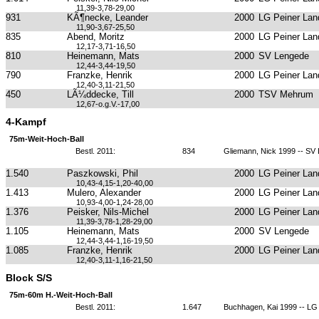
11,39-3,78-29,00
931
KÃ¶necke, Leander
2000
LG Peiner Lan
11,90-3,67-25,50
835
Abend, Moritz
2000
LG Peiner Lan
12,17-3,71-16,50
810
Heinemann, Mats
2000
SV Lengede
12,44-3,44-19,50
790
Franzke, Henrik
2000
LG Peiner Lan
12,40-3,11-21,50
450
LÃ¼ddecke, Till
2000
TSV Mehrum
12,67-o.g.V.-17,00
4-Kampf
75m-Weit-Hoch-Ball
Bestl. 2011:
834
Gliemann, Nick 1999 -- SV
1.540
Paszkowski, Phil
2000
LG Peiner Lan
10,43-4,15-1,20-40,00
1.413
Mulero, Alexander
2000
LG Peiner Lan
10,93-4,00-1,24-28,00
1.376
Peisker, Nils-Michel
2000
LG Peiner Lan
11,39-3,78-1,28-29,00
1.105
Heinemann, Mats
2000
SV Lengede
12,44-3,44-1,16-19,50
1.085
Franzke, Henrik
2000
LG Peiner Lan
12,40-3,11-1,16-21,50
Block S/S
75m-60m H.-Weit-Hoch-Ball
Bestl. 2011:
1.647
Buchhagen, Kai 1999 -- LG