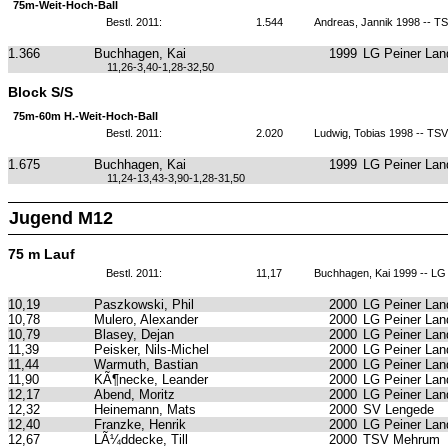
75m-Weit-Hoch-Ball
Bestl. 2011:
1.544
Andreas, Jannik 1998 -- 
1.366
Buchhagen, Kai
1999
LG Peiner Lan
11,26-3,40-1,28-32,50
Block S/S
75m-60m H.-Weit-Hoch-Ball
Bestl. 2011:
2.020
Ludwig, Tobias 1998 -- TS
1.675
Buchhagen, Kai
1999
LG Peiner Lan
11,24-13,43-3,90-1,28-31,50
Jugend M12
75 m Lauf
Bestl. 2011:
11,17
Buchhagen, Kai 1999 -- LG
10,19
Paszkowski, Phil
2000
LG Peiner Lan
10,78
Mulero, Alexander
2000
LG Peiner Lan
10,79
Blasey, Dejan
2000
LG Peiner Lan
11,39
Peisker, Nils-Michel
2000
LG Peiner Lan
11,44
Warmuth, Bastian
2000
LG Peiner Lan
11,90
KÃ¶necke, Leander
2000
LG Peiner Lan
12,17
Abend, Moritz
2000
LG Peiner Lan
12,32
Heinemann, Mats
2000
SV Lengede
12,40
Franzke, Henrik
2000
LG Peiner Lan
12,67
LÃ¼ddecke, Till
2000
TSV Mehrum