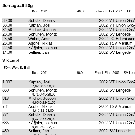
Schlagball 80g
Bestl. 2011:
40,50
Lehnhoff, Birk 2001 -- LG 
39,00
Schulz, Dennis
2002
VT Union GroÃ
38,00
Kaptan, Joel
2002
VT Union GroÃ
34,50
Mildner, Joseph
2002
VT Union GroÃ
28,00
Schulten, Moritz
2002
SV Lengede
25,50
Weber, Amin
2002
LG Edemissen
23,00
Asche, Niklas
2002
TSV Mehrum
22,50
KÃ¶hler, Joshua
2002
VT Union GroÃ
14,00
Sellner, Jan
2002
SV Lengede
3-Kampf
50m-Weit-S.-Ball
Bestl. 2011:
960
Engel, Elias 2001 -- SV Le
1.007
Kaptan, Joel
2002
VT Union GroÃ
7,87-3,52-38,00
830
Schulten, Moritz
2002
SV Lengede
8,71-3,45-28,00
818
Mildner, Joseph
2002
VT Union GroÃ
8,85-3,22-31,50
781
Asche, Niklas
2002
TSV Mehrum
8,6-3,51-23,00
771
Schulz, Dennis
2002
VT Union GroÃ
9,37-2,77-39,00
685
KÃ¶hler, Joshua
2002
VT Union GroÃ
9,01-2,92-22,50
450
Sellner, Jan
2002
SV Lengede