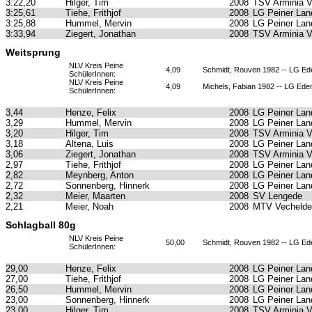
3:22,20
Hilger, Tim
2008
TSV Arminia 
3:25,61
Tiehe, Frithjof
2008
LG Peiner Lan
3:25,88
Hummel, Mervin
2008
LG Peiner Lan
3:33,94
Ziegert, Jonathan
2008
TSV Arminia 
Weitsprung
NLV Kreis Peine
4,09
Schmidt, Rouven 1982 -- LG Ed
SchülerInnen:
NLV Kreis Peine
4,09
Michels, Fabian 1982 -- LG Ede
SchülerInnen:
3,44
Henze, Felix
2008
LG Peiner Lan
3,29
Hummel, Mervin
2008
LG Peiner Lan
3,20
Hilger, Tim
2008
TSV Arminia 
3,18
Altena, Luis
2008
LG Peiner Lan
3,06
Ziegert, Jonathan
2008
TSV Arminia 
2,97
Tiehe, Frithjof
2008
LG Peiner Lan
2,82
Meynberg, Anton
2008
LG Peiner Lan
2,72
Sonnenberg, Hinnerk
2008
LG Peiner Lan
2,32
Meier, Maarten
2008
SV Lengede
2,21
Meier, Noah
2008
MTV Vechelde
Schlagball 80g
NLV Kreis Peine
50,00
Schmidt, Rouven 1982 -- LG Ed
SchülerInnen:
29,00
Henze, Felix
2008
LG Peiner Lan
27,00
Tiehe, Frithjof
2008
LG Peiner Lan
26,50
Hummel, Mervin
2008
LG Peiner Lan
23,00
Sonnenberg, Hinnerk
2008
LG Peiner Lan
23,00
Hilger, Tim
2008
TSV Arminia 