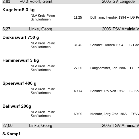
2,81
+0,0
Roloff, Gerrit
2005
SV Lengede
Kugelstoß 3 kg
NLV Kreis Peine
11,25
Bollmann, Hendrik 1994 -- LG P
SchülerInnen:
5,27
Linke, Georg
2005
TSV Arminia 
Diskuswurf 750 g
NLV Kreis Peine
31,46
Schmidt, Torben 1994 -- LG Ed
SchülerInnen:
Hammerwurf 3 kg
NLV Kreis Peine
27,60
Langhammer, Jan 1984 -- LG E
SchülerInnen:
Speerwurf 400 g
NLV Kreis Peine
40,74
Schmidt, Rouven 1982 -- LG Ed
SchülerInnen:
Ballwurf 200g
NLV Kreis Peine
60,00
Niebuhr, Jörg-Otto 1965 -- TSV
SchülerInnen:
27,00
Linke, Georg
2005
TSV Arminia 
3-Kampf