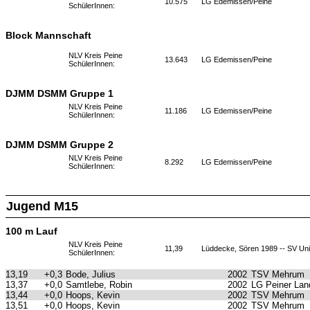
10.575
LG Edemissen/Peine
SchülerInnen:
Block Mannschaft
NLV Kreis Peine
13.643
LG Edemissen/Peine
SchülerInnen:
DJMM DSMM Gruppe 1
NLV Kreis Peine
11.186
LG Edemissen/Peine
SchülerInnen:
DJMM DSMM Gruppe 2
NLV Kreis Peine
8.292
LG Edemissen/Peine
SchülerInnen:
Jugend M15
100 m Lauf
NLV Kreis Peine
11,39
Lüddecke, Sören 1989 -- SV Uni
SchülerInnen:
13,19
+0,3
Bode, Julius
2002
TSV Mehrum
13,37
+0,0
Samtlebe, Robin
2002
LG Peiner Lan
13,44
+0,0
Hoops, Kevin
2002
TSV Mehrum
13,51
+0,0
Hoops, Kevin
2002
TSV Mehrum