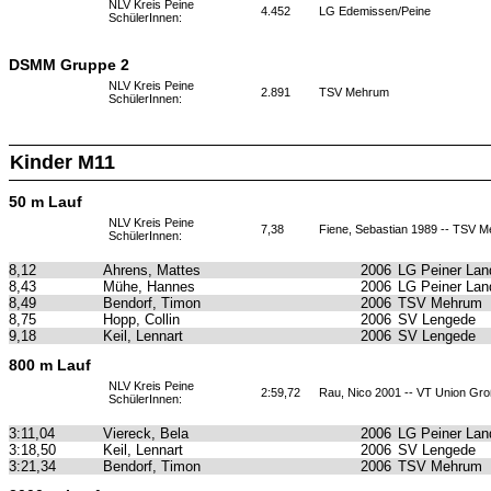
NLV Kreis Peine
4.452
LG Edemissen/Peine
SchülerInnen:
DSMM Gruppe 2
NLV Kreis Peine
2.891
TSV Mehrum
SchülerInnen:
Kinder M11
50 m Lauf
NLV Kreis Peine
7,38
Fiene, Sebastian 1989 -- TSV 
SchülerInnen:
8,12
Ahrens, Mattes
2006
LG Peiner Lan
8,43
Mühe, Hannes
2006
LG Peiner Lan
8,49
Bendorf, Timon
2006
TSV Mehrum
8,75
Hopp, Collin
2006
SV Lengede
9,18
Keil, Lennart
2006
SV Lengede
800 m Lauf
NLV Kreis Peine
2:59,72
Rau, Nico 2001 -- VT Union Gro
SchülerInnen:
3:11,04
Viereck, Bela
2006
LG Peiner Lan
3:18,50
Keil, Lennart
2006
SV Lengede
3:21,34
Bendorf, Timon
2006
TSV Mehrum