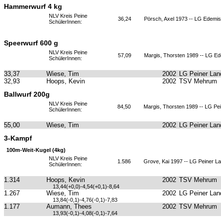
Hammerwurf 4 kg
NLV Kreis Peine
36,24
Pörsch, Axel 1973 -- LG Edemi
SchülerInnen:
Speerwurf 600 g
NLV Kreis Peine
57,09
Margis, Thorsten 1989 -- LG E
SchülerInnen:
33,37
Wiese, Tim
2002
LG Peiner Lan
32,93
Hoops, Kevin
2002
TSV Mehrum
Ballwurf 200g
NLV Kreis Peine
84,50
Margis, Thorsten 1989 -- LG Pe
SchülerInnen:
55,00
Wiese, Tim
2002
LG Peiner Lan
3-Kampf
100m-Weit-Kugel (4kg)
NLV Kreis Peine
1.586
Grove, Kai 1997 -- LG Peiner L
SchülerInnen:
1.314
Hoops, Kevin
2002
TSV Mehrum
13,44(+0,0)-4,54(+0,1)-8,64
1.267
Wiese, Tim
2002
LG Peiner Lan
13,84(-0,1)-4,76(-0,1)-7,83
1.177
Aumann, Thees
2002
TSV Mehrum
13,93(-0,1)-4,08(-0,1)-7,64