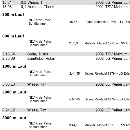
13,84
-0,1
Wiese, Tim
2002
LG Peiner Lan
13,93
-0,1
Aumann, Thees
2002
TSV Mehrum
300 m Lauf
NLV Kreis Peine
36,57
Fiene, Sebastian 1989 -- LG E
SchülerInnen:
800 m Lauf
NLV Kreis Peine
2:03,3
Mallwitz, Markof 1971 -- TSV A
SchülerInnen:
2:15,64
Bode, Julius
2002
TSV Mehrum
2:28,09
Samtlebe, Robin
2002
LG Peiner Lan
1000 m Lauf
NLV Kreis Peine
2:44,35
Bayer, Reinhold 1979 -- LG Ed
SchülerInnen:
3:36,13
Wiese, Tim
2002
LG Peiner Lan
2000 m Lauf
NLV Kreis Peine
6:08,65
Bayer, Reinhold 1979 -- LG Ed
SchülerInnen:
8:24,12
Wiese, Tim
2002
LG Peiner Lan
3000 m Lauf
NLV Kreis Peine
9:44,1
Mallwitz, Markof 1971 -- TSV A
SchülerInnen: