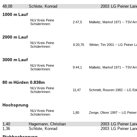
48,08
Schlote, Konrad
2003
LG Peiner Lan
1000 m Lauf
NLV Kreis Peine
2:47,5
Mallwitz, Markof 1971 -- TSV A
SchülerInnen:
2000 m Lauf
NLV Kreis Peine
6:20,76
Winter, Tim 2001 -- LG Peiner L
SchülerInnen:
3000 m Lauf
NLV Kreis Peine
9:44,1
Mallwitz, Markof 1971 -- TSV A
SchülerInnen:
80 m Hürden 0.838m
NLV Kreis Peine
11,47
Schmidt, Rouven 1982 -- LG Ed
SchülerInnen:
Hochsprung
NLV Kreis Peine
1,80
Zenge, Oliver 1997 -- LG Peine
SchülerInnen:
1,40
Hagemann, Christian
2003
LG Peiner Lan
1,36
Schlote, Konrad
2003
LG Peiner Lan
Stabhochsprung