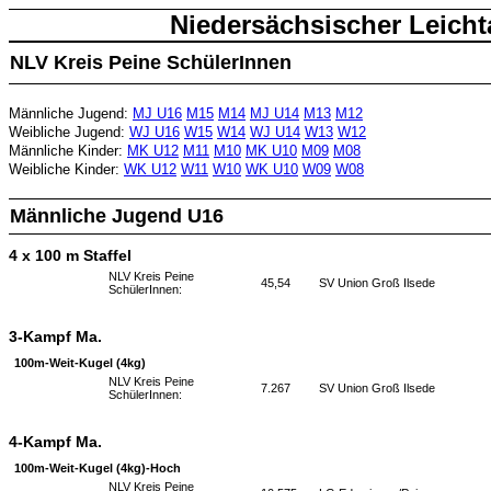
Niedersächsischer Leicht
NLV Kreis Peine SchülerInnen
Männliche Jugend:
MJ U16
M15
M14
MJ U14
M13
M12
Weibliche Jugend:
WJ U16
W15
W14
WJ U14
W13
W12
Männliche Kinder:
MK U12
M11
M10
MK U10
M09
M08
Weibliche Kinder:
WK U12
W11
W10
WK U10
W09
W08
Männliche Jugend U16
4 x 100 m Staffel
NLV Kreis Peine
45,54
SV Union Groß Ilsede
SchülerInnen:
3-Kampf Ma.
100m-Weit-Kugel (4kg)
NLV Kreis Peine
7.267
SV Union Groß Ilsede
SchülerInnen:
4-Kampf Ma.
100m-Weit-Kugel (4kg)-Hoch
NLV Kreis Peine