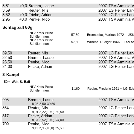
3,81
+0,0
Bremm, Lasse
2007
TSV Arminia 
3,59
Reuter, Nils
2007
LG Peiner Lan
3,52
+0,0
Fricke, Adrian
2007
LG Peiner Lan
2,95
+0,0
Penke, Nico
2007
TSV Arminia 
Schlagball 80g
NLV Kreis Peine
57,50
Brennecke, Markus 1972 -- JS6 
SchülerInnen:
NLV Kreis Peine
57,50
Wilkens, Rüdiger 1966 -- TSV A
SchülerInnen:
39,50
Reuter, Nils
2007
LG Peiner Lan
32,50
Bremm, Lasse
2007
TSV Arminia 
25,50
Penke, Nico
2007
TSV Arminia 
24,00
Fricke, Adrian
2007
LG Peiner Lan
3-Kampf
50m-Weit-S.-Ball
NLV Kreis Peine
1.160
Repke, Frederic 1991 -- LG Ed
SchülerInnen:
905
Bremm, Lasse
2007
TSV Arminia 
8,25-3,50-30,50
864
Reuter, Nils
2007
LG Peiner Lan
9,01-3,22(+0,0)-39,50
817
Fricke, Adrian
2007
LG Peiner Lan
8,57-3,52(+0,0)-24,00
709
Penke, Nico
2007
TSV Arminia 
9,11-2,95(+0,0)-25,50