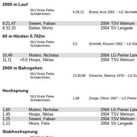
2000 m Lauf
NLV Kreis Peine
6:28,12
Brand, Arne 1981 -- LG Vecheld
SchülerInnen:
8:21,47
Sewert, Fabian
2004
TSV Mehrum
8:32,33
Daiber, Moritz
2004
SV Lengede
60 m Hürden 0.762m
NLV Kreis Peine
9,2
Schmidt, Rouven 1982 -- LG Ed
SchülerInnen:
10,49
Mulero, Nicholas
2004
LG Peiner Lan
11,11
+0,6
Hoops, Niklas
2004
TSV Mehrum
2000 m Bahngehen
NLV Kreis Peine
13:30,86
Denecke, Markus 1976 -- LG E
SchülerInnen:
Hochsprung
NLV Kreis Peine
1,68
Zenge, Oliver 1997 -- LG Peine
SchülerInnen:
1,60
Mulero, Nicholas
2004
LG Peiner Lan
1,45
Hoops, Niklas
2004
TSV Mehrum
1,25
Sewert, Fabian
2004
TSV Mehrum
1,12
Hinze, Felix
2004
SV Lengede
Stabhochsprung