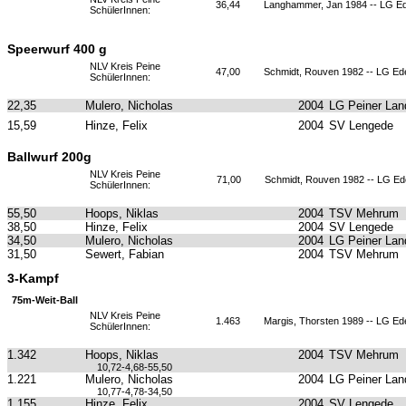
36,44
Langhammer, Jan 1984 -- LG E
SchülerInnen:
Speerwurf 400 g
NLV Kreis Peine
47,00
Schmidt, Rouven 1982 -- LG Ed
SchülerInnen:
22,35
Mulero, Nicholas
2004
LG Peiner Lan
15,59
Hinze, Felix
2004
SV Lengede
Ballwurf 200g
NLV Kreis Peine
71,00
Schmidt, Rouven 1982 -- LG E
SchülerInnen:
55,50
Hoops, Niklas
2004
TSV Mehrum
38,50
Hinze, Felix
2004
SV Lengede
34,50
Mulero, Nicholas
2004
LG Peiner Lan
31,50
Sewert, Fabian
2004
TSV Mehrum
3-Kampf
75m-Weit-Ball
NLV Kreis Peine
1.463
Margis, Thorsten 1989 -- LG Ed
SchülerInnen:
1.342
Hoops, Niklas
2004
TSV Mehrum
10,72-4,68-55,50
1.221
Mulero, Nicholas
2004
LG Peiner Lan
10,77-4,78-34,50
1.155
Hinze, Felix
2004
SV Lengede