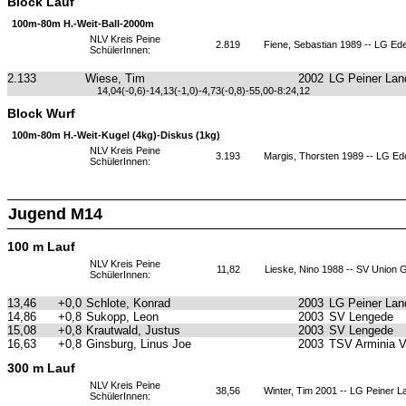
Block Lauf
100m-80m H.-Weit-Ball-2000m
NLV Kreis Peine
2.819
Fiene, Sebastian 1989 -- LG Ed
SchülerInnen:
2.133
Wiese, Tim
2002
LG Peiner Lan
14,04(-0,6)-14,13(-1,0)-4,73(-0,8)-55,00-8:24,12
Block Wurf
100m-80m H.-Weit-Kugel (4kg)-Diskus (1kg)
NLV Kreis Peine
3.193
Margis, Thorsten 1989 -- LG E
SchülerInnen:
Jugend M14
100 m Lauf
NLV Kreis Peine
11,82
Lieske, Nino 1988 -- SV Union 
SchülerInnen:
13,46
+0,0
Schlote, Konrad
2003
LG Peiner Lan
14,86
+0,8
Sukopp, Leon
2003
SV Lengede
15,08
+0,8
Krautwald, Justus
2003
SV Lengede
16,63
+0,8
Ginsburg, Linus Joe
2003
TSV Arminia 
300 m Lauf
NLV Kreis Peine
38,56
Winter, Tim 2001 -- LG Peiner L
SchülerInnen: