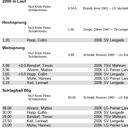
2000 m Lauf
NLV Kreis Peine
6:34,5
Brandt, Arne 1981 -- LG Vechel
SchülerInnen:
Hochsprung
NLV Kreis Peine
1,40
Zenge, Oliver 1997 -- SV Lenge
SchülerInnen:
1,20
Hopp, Collin
2006
SV Lengede
Weitsprung
NLV Kreis Peine
4,89
Schmidt, Rouven 1982 -- LG Ed
SchülerInnen:
3,99
+0,0
Bendorf, Timon
2006
TSV Mehrum
3,96
Ahrens, Mattes
2006
LG Peiner Lan
3,65
+0,0
Hopp, Collin
2006
SV Lengede
3,39
Mühe, Hannes
2006
LG Peiner Lan
3,24
Keil, Lennart
2006
SV Lengede
Schlagball 80g
NLV Kreis Peine
60,00
Schmidt, Rouven 1982 -- LG Ed
SchülerInnen:
39,00
Ahrens, Mattes
2006
LG Peiner Lan
30,00
Hopp, Collin
2006
SV Lengede
29,00
Bendorf, Timon
2006
TSV Mehrum
23,50
Keil, Lennart
2006
SV Lengede
23,00
Mühe, Hannes
2006
LG Peiner Lan