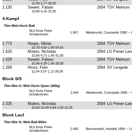
10,58-3,77-38,50
1.130
Sewert, Fabian
2004
TSV Mehrum
10,80-4,16-31,50
4-Kampf
75m-Weit-Hoch-Ball
NLV Kreis Peine
1.967
Wiedenroth, Constantin 1990 --
SchülerInnen:
1.773
Hoops, Niklas
2004
TSV Mehrum
10,70-4,50-1,45-54,50
1.626
Mulero, Nicholas
2004
LG Peiner Lan
10,66-4,71-1,40-31,00
1.529
Sewert, Fabian
2004
TSV Mehrum
10,96-4,28-1,40-28,00
1.268
Hinze, Felix
2004
SV Lengede
11,04-3,57-1,12-26,00
Block S/S
75m-60m H.-Weit-Hoch-Speer (400g)
NLV Kreis Peine
2.544
Wiedenroth, Constantin 1990 -
SchülerInnen:
2.325
Mulero, Nicholas
2004
LG Peiner Lan
10,64-10,49-4,64-1,60-22,35
Block Lauf
75m-60m H.-Weit-Ball-800m
NLV Kreis Peine
2.440
Benckendorf, Hendrik 1989 -- 
SchülerInnen: