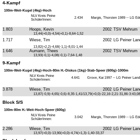
4-Kampf
100m-Weit-Kugel (4kg)-Hoch
NLV Kreis Peine
2.434
Margis, Thorsten 1989 -- LG E
SchülerInnen:
1.803
Hoops, Kevin
2002
TSV Mehrum
13,44(+0,0)-4,54(+0,1)-8,64-1,52
1.717
Wiese, Tim
2002
LG Peiner Lan
13,82(+2,2)-4,68(-1,1)-8,01-1,44
1.646
Aumann, Thees
2002
TSV Mehrum
13,93(-0,1)-4,08(-0,1)-7,64-1,48
9-Kampf
100m-Weit-Kugel (4kg)-Hoch-80m H.-Diskus (1kg)-Stab-Speer (600g)-1000m
NLV Kreis Peine
4.641
Grove, Kai 1997 -- LG Peiner Land
SchülerInnen:
3.878
Wiese, Tim
2002
LG Peiner Lan
13,87(-0,9)-4,65(-0,6)-8,35-1,41/13,79(+0,0)-22,16-2,21-31,86-3:43,0
Block S/S
100m-80m H.-Weit-Hoch-Speer (600g)
NLV Kreis Peine
3.042
Margis, Thorsten 1989 -- LG E
SchülerInnen:
2.286
Wiese, Tim
2002
LG Peiner Lan
13,97(+0,0)-13,90(+0,0)-4,74(+1,3)-1,40-33,37