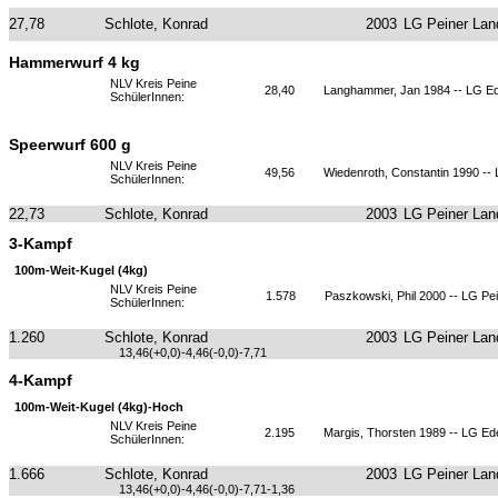
27,78
Schlote, Konrad
2003
LG Peiner Lan
Hammerwurf 4 kg
NLV Kreis Peine
28,40
Langhammer, Jan 1984 -- LG E
SchülerInnen:
Speerwurf 600 g
NLV Kreis Peine
49,56
Wiedenroth, Constantin 1990 --
SchülerInnen:
22,73
Schlote, Konrad
2003
LG Peiner Lan
3-Kampf
100m-Weit-Kugel (4kg)
NLV Kreis Peine
1.578
Paszkowski, Phil 2000 -- LG Pe
SchülerInnen:
1.260
Schlote, Konrad
2003
LG Peiner Lan
13,46(+0,0)-4,46(-0,0)-7,71
4-Kampf
100m-Weit-Kugel (4kg)-Hoch
NLV Kreis Peine
2.195
Margis, Thorsten 1989 -- LG E
SchülerInnen:
1.666
Schlote, Konrad
2003
LG Peiner Lan
13,46(+0,0)-4,46(-0,0)-7,71-1,36