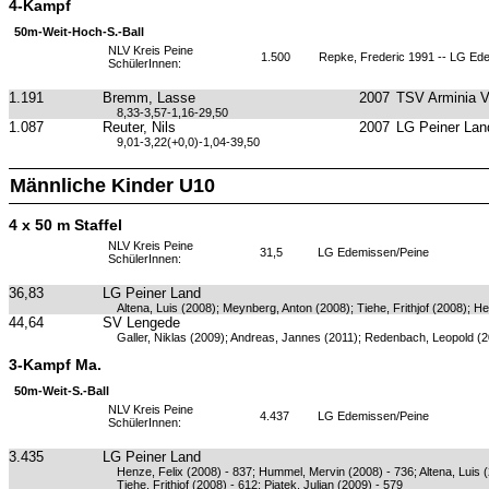
4-Kampf
50m-Weit-Hoch-S.-Ball
NLV Kreis Peine
1.500
Repke, Frederic 1991 -- LG Ed
SchülerInnen:
1.191
Bremm, Lasse
2007
TSV Arminia 
8,33-3,57-1,16-29,50
1.087
Reuter, Nils
2007
LG Peiner Lan
9,01-3,22(+0,0)-1,04-39,50
Männliche Kinder U10
4 x 50 m Staffel
NLV Kreis Peine
31,5
LG Edemissen/Peine
SchülerInnen:
36,83
LG Peiner Land
Altena, Luis (2008); Meynberg, Anton (2008); Tiehe, Frithjof (2008); H
44,64
SV Lengede
Galler, Niklas (2009); Andreas, Jannes (2011); Redenbach, Leopold (20
3-Kampf Ma.
50m-Weit-S.-Ball
NLV Kreis Peine
4.437
LG Edemissen/Peine
SchülerInnen:
3.435
LG Peiner Land
Henze, Felix (2008) - 837; Hummel, Mervin (2008) - 736; Altena, Luis 
Tiehe, Frithjof (2008) - 612; Piatek, Julian (2009) - 579