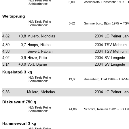
NLV Kreis Peine
3,00
Wiedenroth, Constantin 1997 --
SchülerInnen:
Weitsprung
NLV Kreis Peine
5,62
Sommerburg, Björn 1975 -- TSV
SchülerInnen:
4,82
+0,8
Mulero, Nicholas
2004
LG Peiner Lan
4,80
-0,7
Hoops, Niklas
2004
TSV Mehrum
4,38
Sewert, Fabian
2004
TSV Mehrum
4,02
-0,9
Hinze, Felix
2004
SV Lengede
3,14
+0,0
Voß, Bjarne
2004
SV Lengede
Kugelstoß 3 kg
NLV Kreis Peine
13,00
Rosenberg, Olaf 1969 -- TSV A
SchülerInnen:
9,36
Mulero, Nicholas
2004
LG Peiner Lan
Diskuswurf 750 g
NLV Kreis Peine
41,06
Schmidt, Rouven 1982 -- LG E
SchülerInnen:
Hammerwurf 3 kg
NLV Kreis Peine