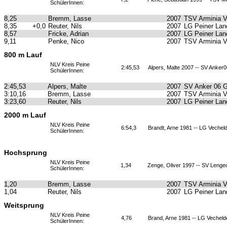
SchülerInnen:
8,25
Bremm, Lasse
2007
TSV Arminia 
8,35
+0,0
Reuter, Nils
2007
LG Peiner Lan
8,57
Fricke, Adrian
2007
LG Peiner Lan
9,11
Penke, Nico
2007
TSV Arminia 
800 m Lauf
NLV Kreis Peine
2:45,53
Alpers, Malte 2007 -- SV Anker
SchülerInnen:
2:45,53
Alpers, Malte
2007
SV Anker 06 
3:10,16
Bremm, Lasse
2007
TSV Arminia 
3:23,60
Reuter, Nils
2007
LG Peiner Lan
2000 m Lauf
NLV Kreis Peine
6:54,3
Brandt, Arne 1981 -- LG Vechel
SchülerInnen:
Hochsprung
NLV Kreis Peine
1,34
Zenge, Oliver 1997 -- SV Lenge
SchülerInnen:
1,20
Bremm, Lasse
2007
TSV Arminia 
1,04
Reuter, Nils
2007
LG Peiner Lan
Weitsprung
NLV Kreis Peine
4,76
Brand, Arne 1981 -- LG Vechel
SchülerInnen: