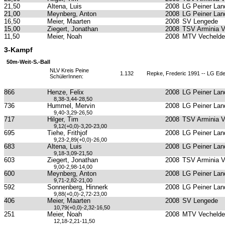
21,50
Altena, Luis
2008
LG Peiner Lan
21,00
Meynberg, Anton
2008
LG Peiner Lan
16,50
Meier, Maarten
2008
SV Lengede
15,00
Ziegert, Jonathan
2008
TSV Arminia 
11,50
Meier, Noah
2008
MTV Vechelde
3-Kampf
50m-Weit-S.-Ball
NLV Kreis Peine
1.132
Repke, Frederic 1991 -- LG Ed
SchülerInnen:
866
Henze, Felix
2008
LG Peiner Lan
8,38-3,44-28,50
736
Hummel, Mervin
2008
LG Peiner Lan
9,40-3,29-26,50
717
Hilger, Tim
2008
TSV Arminia 
9,12(+0,0)-3,20-23,00
695
Tiehe, Frithjof
2008
LG Peiner Lan
9,23-2,89(+0,0)-26,00
683
Altena, Luis
2008
LG Peiner Lan
9,18-3,09-21,50
603
Ziegert, Jonathan
2008
TSV Arminia 
9,00-2,98-14,00
600
Meynberg, Anton
2008
LG Peiner Lan
9,71-2,82-21,00
592
Sonnenberg, Hinnerk
2008
LG Peiner Lan
9,88(+0,0)-2,72-23,00
406
Meier, Maarten
2008
SV Lengede
10,79(+0,0)-2,32-16,50
251
Meier, Noah
2008
MTV Vechelde
12,18-2,21-11,50