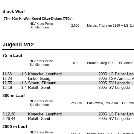
Block Wurf
75m-60m H.-Weit-Kugel (3kg)-Diskus (750g)
NLV Kreis Peine
2.603
Margis, Thorsten 1989 -- LG E
SchülerInnen:
Jugend M12
75 m Lauf
NLV Kreis Peine
10,0
Strauch, Jörg 1971 -- SC Anker
SchülerInnen:
11,68
-1,6
Könecke, Leonhard
2005
LG Peiner Lan
12,24
Linke, Georg
2005
TSV Arminia 
12,55
-1,6
Simon, Tillmann
2005
SV Lengede
13,18
-1,4
Roloff, Gerrit
2005
SV Lengede
800 m Lauf
NLV Kreis Peine
2:30,35
Pazkowski, Phil 2000 -- LG Pei
SchülerInnen:
3:12,30
Könecke, Leonhard
2005
LG Peiner Lan
3:26,44
Roloff, Gerrit
2005
SV Lengede
2000 m Lauf
NLV Kreis Peine