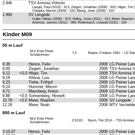
2.846
TSV Arminia Vöhrum
Langer, Paul (2010) - 613; Ziegert, Jonathan (2008) - 603; Hilger, Tim 
Chlupka, Marvin (2009) - 520; Blasig, Janis (2009) - 510
1.990
SV Lengede
Galler, Niklas (2009) - 619; Volling, Jonte (2011) - 412; Meier, Maarten
Andreas, Jannes (2011) - 389; Redenbach, Leopold (2011) - 164
Kinder M09
50 m Lauf
NLV Kreis Peine
7,4
Repke, Frederic 1991 -- LG Ed
SchülerInnen:
8,38
Henze, Felix
2008
LG Peiner Lan
9,00
Ziegert, Jonathan
2008
TSV Arminia 
9,12
+0,0
Hilger, Tim
2008
TSV Arminia 
9,18
Altena, Luis
2008
LG Peiner Lan
9,23
Tiehe, Frithjof
2008
LG Peiner Lan
9,24
Hummel, Mervin
2008
LG Peiner Lan
9,71
Meynberg, Anton
2008
LG Peiner Lan
9,88
+0,0
Sonnenberg, Hinnerk
2008
LG Peiner Lan
10,79
+0,0
Meier, Maarten
2008
SV Lengede
12,18
Meier, Noah
2008
MTV Vechelde
800 m Lauf
NLV Kreis Peine
2:53,63
Sturm, Tim 2014 -- TSV Armini
SchülerInnen:
3:10,07
Henze, Felix
2008
LG Peiner Lan