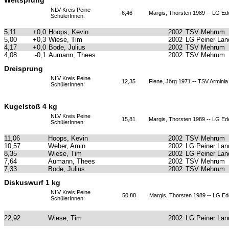
Weitsprung
NLV Kreis Peine
6,46
Margis, Thorsten 1989 -- LG E
SchülerInnen:
5,11
+0,0
Hoops, Kevin
2002
TSV Mehrum
5,00
+0,3
Wiese, Tim
2002
LG Peiner Lan
4,17
+0,0
Bode, Julius
2002
TSV Mehrum
4,08
-0,1
Aumann, Thees
2002
TSV Mehrum
Dreisprung
NLV Kreis Peine
12,35
Fiene, Jörg 1971 -- TSV Armini
SchülerInnen:
Kugelstoß 4 kg
NLV Kreis Peine
15,81
Margis, Thorsten 1989 -- LG E
SchülerInnen:
11,06
Hoops, Kevin
2002
TSV Mehrum
10,57
Weber, Amin
2002
LG Peiner Lan
8,35
Wiese, Tim
2002
LG Peiner Lan
7,64
Aumann, Thees
2002
TSV Mehrum
7,33
Bode, Julius
2002
TSV Mehrum
Diskuswurf 1 kg
NLV Kreis Peine
50,88
Margis, Thorsten 1989 -- LG E
SchülerInnen:
22,92
Wiese, Tim
2002
LG Peiner Lan