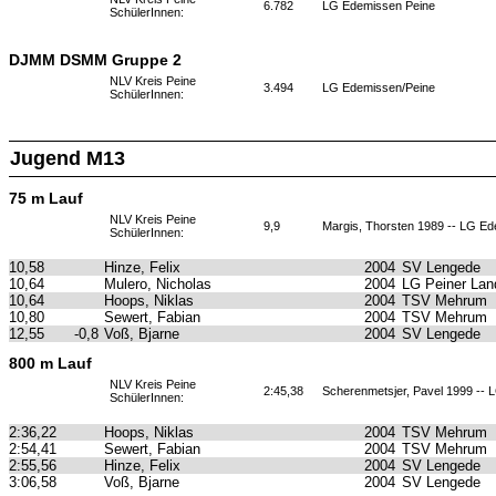
6.782
LG Edemissen Peine
SchülerInnen:
DJMM DSMM Gruppe 2
NLV Kreis Peine
3.494
LG Edemissen/Peine
SchülerInnen:
Jugend M13
75 m Lauf
NLV Kreis Peine
9,9
Margis, Thorsten 1989 -- LG E
SchülerInnen:
10,58
Hinze, Felix
2004
SV Lengede
10,64
Mulero, Nicholas
2004
LG Peiner Lan
10,64
Hoops, Niklas
2004
TSV Mehrum
10,80
Sewert, Fabian
2004
TSV Mehrum
12,55
-0,8
Voß, Bjarne
2004
SV Lengede
800 m Lauf
NLV Kreis Peine
2:45,38
Scherenmetsjer, Pavel 1999 -- 
SchülerInnen:
2:36,22
Hoops, Niklas
2004
TSV Mehrum
2:54,41
Sewert, Fabian
2004
TSV Mehrum
2:55,56
Hinze, Felix
2004
SV Lengede
3:06,58
Voß, Bjarne
2004
SV Lengede