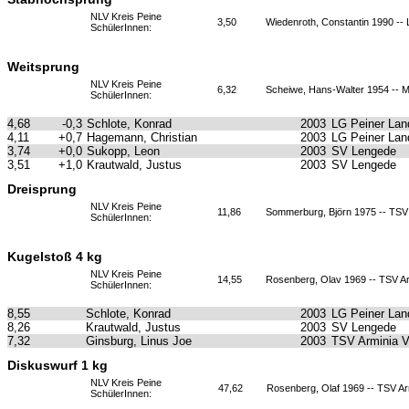
NLV Kreis Peine
3,50
Wiedenroth, Constantin 1990 --
SchülerInnen:
Weitsprung
NLV Kreis Peine
6,32
Scheiwe, Hans-Walter 1954 -- 
SchülerInnen:
4,68
-0,3
Schlote, Konrad
2003
LG Peiner Lan
4,11
+0,7
Hagemann, Christian
2003
LG Peiner Lan
3,74
+0,0
Sukopp, Leon
2003
SV Lengede
3,51
+1,0
Krautwald, Justus
2003
SV Lengede
Dreisprung
NLV Kreis Peine
11,86
Sommerburg, Björn 1975 -- TSV
SchülerInnen:
Kugelstoß 4 kg
NLV Kreis Peine
14,55
Rosenberg, Olav 1969 -- TSV A
SchülerInnen:
8,55
Schlote, Konrad
2003
LG Peiner Lan
8,26
Krautwald, Justus
2003
SV Lengede
7,32
Ginsburg, Linus Joe
2003
TSV Arminia 
Diskuswurf 1 kg
NLV Kreis Peine
47,62
Rosenberg, Olaf 1969 -- TSV A
SchülerInnen: