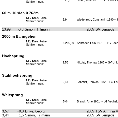
6:28,1
Brand, Arne 1981 -- LG Vecheld
SchülerInnen:
60 m Hürden 0.762m
NLV Kreis Peine
9,9
Wiedenroth, Constantin 1990 --
SchülerInnen:
13,99
-0,8
Simon, Tillmann
2005
SV Lengede
2000 m Bahngehen
NLV Kreis Peine
14:06,69
Schrader, Felix 1978 -- LG Ede
SchülerInnen:
Hochsprung
NLV Kreis Peine
1,55
Nikolai, Thomas 1966 -- SV Uni
SchülerInnen:
Stabhochsprung
NLV Kreis Peine
2,44
Schmidt, Rouven 1982 -- LG Ed
SchülerInnen:
Weitsprung
NLV Kreis Peine
5,04
Brandt, Arne 1981 -- LG Vechel
SchülerInnen:
3,57
+0,0
Linke, Georg
2005
TSV Arminia 
3,44
+1,5
Simon, Tillmann
2005
SV Lengede