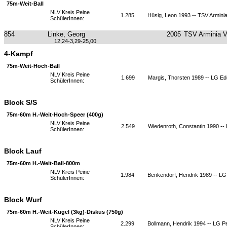
75m-Weit-Ball
NLV Kreis Peine
1.285
Hüsig, Leon 1993 -- TSV Armin
SchülerInnen:
854
Linke, Georg
2005
TSV Arminia 
12,24-3,29-25,00
4-Kampf
75m-Weit-Hoch-Ball
NLV Kreis Peine
1.699
Margis, Thorsten 1989 -- LG E
SchülerInnen:
Block S/S
75m-60m H.-Weit-Hoch-Speer (400g)
NLV Kreis Peine
2.549
Wiedenroth, Constantin 1990 -
SchülerInnen:
Block Lauf
75m-60m H.-Weit-Ball-800m
NLV Kreis Peine
1.984
Benkendorf, Hendrik 1989 -- L
SchülerInnen:
Block Wurf
75m-60m H.-Weit-Kugel (3kg)-Diskus (750g)
NLV Kreis Peine
2.299
Bollmann, Hendrik 1994 -- LG P
SchülerInnen: