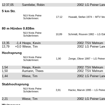
12:37,05
Samtlebe, Robin
2002
LG Peiner Lan
5 km Str.
NLV Kreis Peine
17:12
Huwald, Stefan 1974 -- MTV Ve
SchülerInnen:
80 m Hürden 0.838m
NLV Kreis Peine
10,89
Schmidt, Rouven 1982 -- LG Ed
SchülerInnen:
13,35
-1,4
Hoops, Kevin
2002
TSV Mehrum
13,79
+0,0
Wiese, Tim
2002
LG Peiner Lan
Hochsprung
NLV Kreis Peine
1,90
Zenge, Oliver 1997 -- LG Peine
SchülerInnen:
1,54
Hoops, Kevin
2002
TSV Mehrum
1,50
Aumann, Thees
2002
TSV Mehrum
1,44
Wiese, Tim
2002
LG Peiner Lan
Stabhochsprung
NLV Kreis Peine
3,91
Hacke, Marvin 1995 -- LG Peine
SchülerInnen:
2,21
Wiese, Tim
2002
LG Peiner Lan