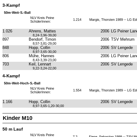
3-Kampf
50m-Weit-S.-Ball
NLV Kreis Peine
1.214
Margis, Thorsten 1989 -- LG E
SchülerInnen:
1.026
Ahrens, Mattes
2006
LG Peiner Lan
8,24-3,96-39,00
897
Bendorf, Timon
2006
TSV Mehrum
8,57-3,81-29,00
848
Hopp, Collin
2006
SV Lengede
8,97-3,65-30,00
806
Mühe, Hannes
2006
LG Peiner Lan
8,43-3,39-23,00
703
Keil, Lennart
2006
SV Lengede
9,22-3,24-22,00
4-Kampf
50m-Weit-Hoch-S.-Ball
NLV Kreis Peine
1.554
Margis, Thorsten 1989 -- LG E
SchülerInnen:
1.166
Hopp, Collin
2006
SV Lengede
8,97-3,65-1,20-30,00
Kinder M10
50 m Lauf
NLV Kreis Peine
7,2
Fiene, Sebastian 1999 -- TSV 