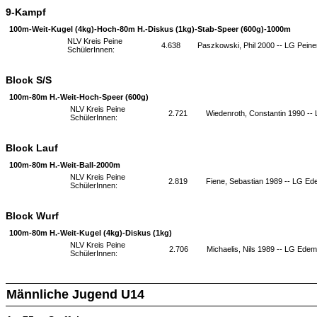
9-Kampf
100m-Weit-Kugel (4kg)-Hoch-80m H.-Diskus (1kg)-Stab-Speer (600g)-1000m
NLV Kreis Peine
4.638
Paszkowski, Phil 2000 -- LG Peine
SchülerInnen:
Block S/S
100m-80m H.-Weit-Hoch-Speer (600g)
NLV Kreis Peine
2.721
Wiedenroth, Constantin 1990 --
SchülerInnen:
Block Lauf
100m-80m H.-Weit-Ball-2000m
NLV Kreis Peine
2.819
Fiene, Sebastian 1989 -- LG Ed
SchülerInnen:
Block Wurf
100m-80m H.-Weit-Kugel (4kg)-Diskus (1kg)
NLV Kreis Peine
2.706
Michaelis, Nils 1989 -- LG Ede
SchülerInnen:
Männliche Jugend U14