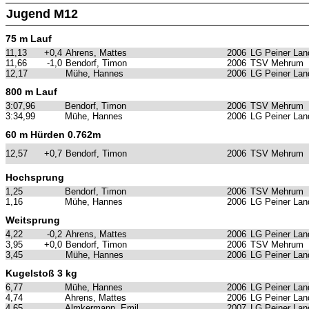
Jugend M12
75 m Lauf
11,13
+0,4
Ahrens, Mattes
2006
LG Peiner Lan
11,66
-1,0
Bendorf, Timon
2006
TSV Mehrum
12,17
Mühe, Hannes
2006
LG Peiner Lan
800 m Lauf
3:07,96
Bendorf, Timon
2006
TSV Mehrum
3:34,99
Mühe, Hannes
2006
LG Peiner Lan
60 m Hürden 0.762m
12,57
+0,7
Bendorf, Timon
2006
TSV Mehrum
Hochsprung
1,25
Bendorf, Timon
2006
TSV Mehrum
1,16
Mühe, Hannes
2006
LG Peiner Lan
Weitsprung
4,22
-0,2
Ahrens, Mattes
2006
LG Peiner Lan
3,95
+0,0
Bendorf, Timon
2006
TSV Mehrum
3,45
Mühe, Hannes
2006
LG Peiner Lan
Kugelstoß 3 kg
6,77
Mühe, Hannes
2006
LG Peiner Lan
4,74
Ahrens, Mattes
2006
LG Peiner Lan
4,65
Almkermann, Emil
2007
LG Peiner Lan