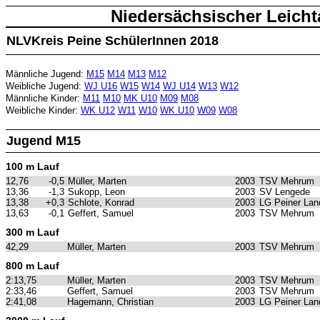
Niedersächsischer Leicht
NLVKreis Peine SchülerInnen 2018
Männliche Jugend:
M15
M14
M13
M12
Weibliche Jugend:
WJ U16
W15
W14
WJ U14
W13
W12
Männliche Kinder:
M11
M10
MK U10
M09
M08
Weibliche Kinder:
WK U12
W11
W10
WK U10
W09
W08
Jugend M15
100 m Lauf
12,76
-0,5
Müller, Marten
2003
TSV Mehrum
13,36
-1,3
Sukopp, Leon
2003
SV Lengede
13,38
+0,3
Schlote, Konrad
2003
LG Peiner Lan
13,63
-0,1
Geffert, Samuel
2003
TSV Mehrum
300 m Lauf
42,29
Müller, Marten
2003
TSV Mehrum
800 m Lauf
2:13,75
Müller, Marten
2003
TSV Mehrum
2:33,46
Geffert, Samuel
2003
TSV Mehrum
2:41,08
Hagemann, Christian
2003
LG Peiner Lan