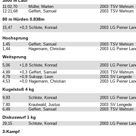
3000 m Lauf
11:02,70
Müller, Marten
2003
TSV Mehrum
12:21,68
Geffert, Samuel
2003
TSV Mehrum
80 m Hürden 0.838m
15,47
+0,3
Schlote, Konrad
2003
LG Peiner Lan
Hochsprung
1,45
Geffert, Samuel
2003
TSV Mehrum
1,44
Hagemann, Christian
2003
LG Peiner Lan
Weitsprung
5,06
+1,8
Schlote, Konrad
2003
LG Peiner Lan
4,99
+0,3
Geffert, Samuel
2003
TSV Mehrum
4,79
+0,9
Sukopp, Leon
2003
SV Lengede
4,53
+0,0
Hagemann, Christian
2003
LG Peiner Lan
Kugelstoß 4 kg
9,93
Schlote, Konrad
2003
LG Peiner Lan
7,80
Krautwald, Justus
2003
SV Lengede
6,49
Geffert, Samuel
2003
TSV Mehrum
Diskuswurf 1 kg
29,15
Schlote, Konrad
2003
LG Peiner Lan
3-Kampf