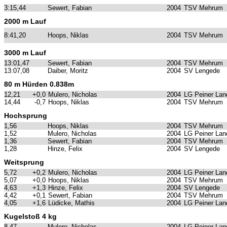
3:15,44
Sewert, Fabian
2004
TSV Mehrum
2000 m Lauf
8:41,20
Hoops, Niklas
2004
TSV Mehrum
3000 m Lauf
13:01,47
Sewert, Fabian
2004
TSV Mehrum
13:07,08
Daiber, Moritz
2004
SV Lengede
80 m Hürden 0.838m
12,21
+0,0
Mulero, Nicholas
2004
LG Peiner Lan
14,44
-0,7
Hoops, Niklas
2004
TSV Mehrum
Hochsprung
1,56
Hoops, Niklas
2004
TSV Mehrum
1,52
Mulero, Nicholas
2004
LG Peiner Lan
1,36
Sewert, Fabian
2004
TSV Mehrum
1,28
Hinze, Felix
2004
SV Lengede
Weitsprung
5,72
+0,2
Mulero, Nicholas
2004
LG Peiner Lan
5,07
+0,0
Hoops, Niklas
2004
TSV Mehrum
4,63
+1,3
Hinze, Felix
2004
SV Lengede
4,42
+0,1
Sewert, Fabian
2004
TSV Mehrum
4,05
+1,6
Lüdicke, Mathis
2004
LG Peiner Lan
Kugelstoß 4 kg
8,47
Mulero, Nicholas
2004
LG Peiner Lan