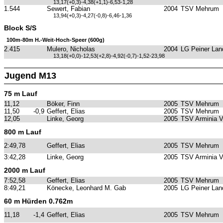
13,17(+0,3)-4,38(+1,1)-6,53-1,28
1.544
Sewert, Fabian
2004
TSV Mehrum
13,94(+0,3)-4,27(-0,8)-6,46-1,36
Block S/S
100m-80m H.-Weit-Hoch-Speer (600g)
2.415
Mulero, Nicholas
2004
LG Peiner Lan
13,18(+0,0)-12,53(+2,8)-4,92(-0,7)-1,52-23,98
Jugend M13
75 m Lauf
11,12
Böker, Finn
2005
TSV Mehrum
11,50
-0,9
Geffert, Elias
2005
TSV Mehrum
12,05
Linke, Georg
2005
TSV Arminia 
800 m Lauf
2:49,78
Geffert, Elias
2005
TSV Mehrum
3:42,28
Linke, Georg
2005
TSV Arminia 
2000 m Lauf
7:52,58
Geffert, Elias
2005
TSV Mehrum
8:49,21
Könecke, Leonhard M. Gab
2005
LG Peiner Lan
60 m Hürden 0.762m
11,18
-1,4
Geffert, Elias
2005
TSV Mehrum