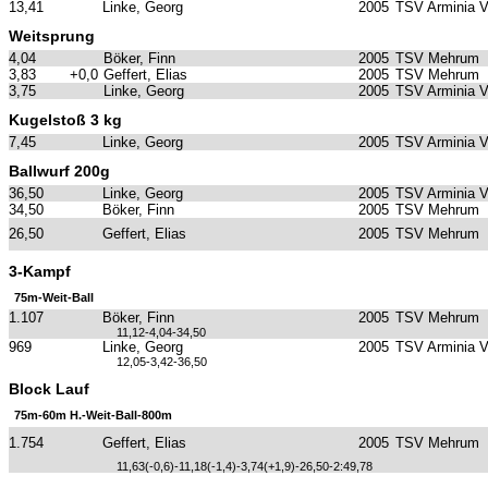
13,41
Linke, Georg
2005
TSV Arminia 
Weitsprung
4,04
Böker, Finn
2005
TSV Mehrum
3,83
+0,0
Geffert, Elias
2005
TSV Mehrum
3,75
Linke, Georg
2005
TSV Arminia 
Kugelstoß 3 kg
7,45
Linke, Georg
2005
TSV Arminia 
Ballwurf 200g
36,50
Linke, Georg
2005
TSV Arminia 
34,50
Böker, Finn
2005
TSV Mehrum
26,50
Geffert, Elias
2005
TSV Mehrum
3-Kampf
75m-Weit-Ball
1.107
Böker, Finn
2005
TSV Mehrum
11,12-4,04-34,50
969
Linke, Georg
2005
TSV Arminia 
12,05-3,42-36,50
Block Lauf
75m-60m H.-Weit-Ball-800m
1.754
Geffert, Elias
2005
TSV Mehrum
11,63(-0,6)-11,18(-1,4)-3,74(+1,9)-26,50-2:49,78