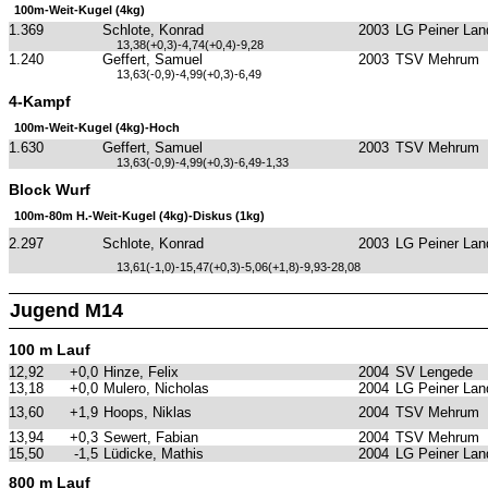
100m-Weit-Kugel (4kg)
1.369
Schlote, Konrad
2003
LG Peiner Lan
13,38(+0,3)-4,74(+0,4)-9,28
1.240
Geffert, Samuel
2003
TSV Mehrum
13,63(-0,9)-4,99(+0,3)-6,49
4-Kampf
100m-Weit-Kugel (4kg)-Hoch
1.630
Geffert, Samuel
2003
TSV Mehrum
13,63(-0,9)-4,99(+0,3)-6,49-1,33
Block Wurf
100m-80m H.-Weit-Kugel (4kg)-Diskus (1kg)
2.297
Schlote, Konrad
2003
LG Peiner Lan
13,61(-1,0)-15,47(+0,3)-5,06(+1,8)-9,93-28,08
Jugend M14
100 m Lauf
12,92
+0,0
Hinze, Felix
2004
SV Lengede
13,18
+0,0
Mulero, Nicholas
2004
LG Peiner Lan
13,60
+1,9
Hoops, Niklas
2004
TSV Mehrum
13,94
+0,3
Sewert, Fabian
2004
TSV Mehrum
15,50
-1,5
Lüdicke, Mathis
2004
LG Peiner Lan
800 m Lauf