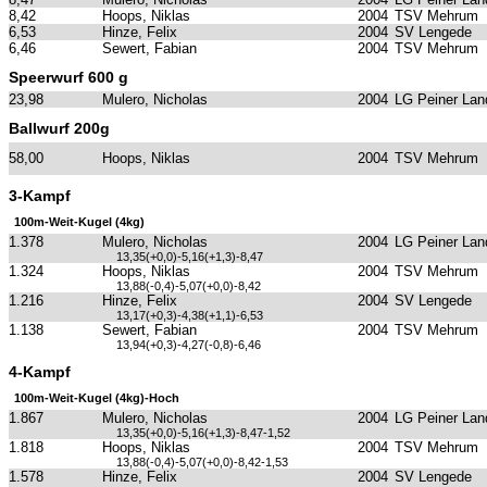
8,42
Hoops, Niklas
2004
TSV Mehrum
6,53
Hinze, Felix
2004
SV Lengede
6,46
Sewert, Fabian
2004
TSV Mehrum
Speerwurf 600 g
23,98
Mulero, Nicholas
2004
LG Peiner Lan
Ballwurf 200g
58,00
Hoops, Niklas
2004
TSV Mehrum
3-Kampf
100m-Weit-Kugel (4kg)
1.378
Mulero, Nicholas
2004
LG Peiner Lan
13,35(+0,0)-5,16(+1,3)-8,47
1.324
Hoops, Niklas
2004
TSV Mehrum
13,88(-0,4)-5,07(+0,0)-8,42
1.216
Hinze, Felix
2004
SV Lengede
13,17(+0,3)-4,38(+1,1)-6,53
1.138
Sewert, Fabian
2004
TSV Mehrum
13,94(+0,3)-4,27(-0,8)-6,46
4-Kampf
100m-Weit-Kugel (4kg)-Hoch
1.867
Mulero, Nicholas
2004
LG Peiner Lan
13,35(+0,0)-5,16(+1,3)-8,47-1,52
1.818
Hoops, Niklas
2004
TSV Mehrum
13,88(-0,4)-5,07(+0,0)-8,42-1,53
1.578
Hinze, Felix
2004
SV Lengede