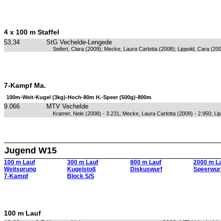
4 x 100 m Staffel
53,34
StG Vechelde-Lengede
Seifert, Clara (2009); Mecke, Laura Carlotta (2008); Lippold, Cara (20
7-Kampf Ma.
100m-Weit-Kugel (3kg)-Hoch-80m H.-Speer (500g)-800m
9.066
MTV Vechelde
Kramer, Nele (2008) - 3.231; Mecke, Laura Carlotta (2008) - 2.950; Li
Jugend W15
100 m Lauf
300 m Lauf
800 m Lauf
2000 m L
Weitsprung
Kugelstoß
Diskuswurf
Speerwur
7-Kampf
Block S/S
100 m Lauf