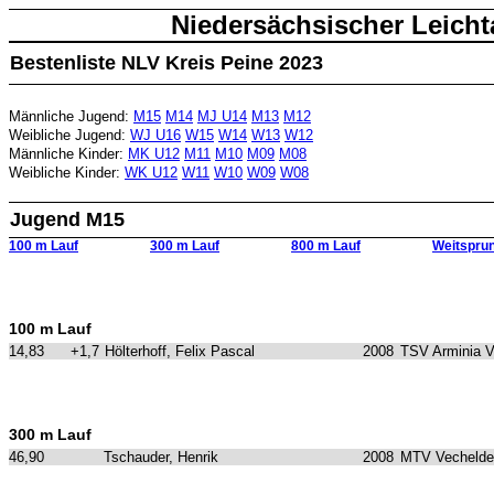
Niedersächsischer Leicht
Bestenliste NLV Kreis Peine 2023
Männliche Jugend:
M15
M14
MJ U14
M13
M12
Weibliche Jugend:
WJ U16
W15
W14
W13
W12
Männliche Kinder:
MK U12
M11
M10
M09
M08
Weibliche Kinder:
WK U12
W11
W10
W09
W08
Jugend M15
100 m Lauf
300 m Lauf
800 m Lauf
Weitspru
100 m Lauf
14,83
+1,7
Hölterhoff, Felix Pascal
2008
TSV Arminia 
300 m Lauf
46,90
Tschauder, Henrik
2008
MTV Vechelde