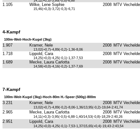
14,11(+0,3)-3,95(-0,5)-6,88
1.105
Wilke, Lene Sophie
2008
MTV Vechelde
15,46(+0,3)-3,72(-0,3)-6,71
4-Kampf
100m-Weit-Hoch-Kugel (3kg)
1.907
Kramer, Nele
2008
MTV Vechelde
13,02(+0,7)-4,89(-0,2)-1,36-8,06
1.718
Lippold, Cara
2008
MTV Vechelde
14,25(+0,0)-4,25(-0,1)-1,37-7,53
1.689
Mecke, Laura Carlotta
2008
MTV Vechelde
14,58(+0,0)-4,16(-0,2)-1,37-7,69
7-Kampf
100m-Weit-Kugel (3kg)-Hoch-80m H.-Speer (500g)-800m
3.231
Kramer, Nele
2008
MTV Vechelde
13,02(+0,7)-4,89(-0,2)-8,06-1,36/13,95(-0,2)-19,64-2:41,74
2.965
Mecke, Laura Carlotta
2008
MTV Vechelde
14,11(+0,3)-3,95(-0,5)-6,88-1,40/14,53(-0,8)-18,29-2:40,26
2.951
Lippold, Cara
2008
MTV Vechelde
14,25(+0,0)-4,25(-0,1)-7,53-1,37/15,65(+0,4)-19,43-2:43,54