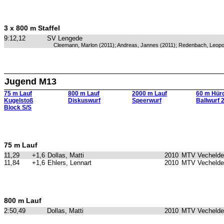
3 x 800 m Staffel
9:12,12
SV Lengede
Cleemann, Marlon (2011); Andreas, Jannes (2011); Redenbach, Leopo
Jugend M13
75 m Lauf
800 m Lauf
2000 m Lauf
60 m Hür
Kugelstoß
Diskuswurf
Speerwurf
Ballwurf 
Block S/S
75 m Lauf
11,29
+1,6
Dollas, Matti
2010
MTV Vechelde
11,84
+1,6
Ehlers, Lennart
2010
MTV Vechelde
800 m Lauf
2:50,49
Dollas, Matti
2010
MTV Vechelde