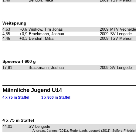
1,40
Bendorf, Mika
2009
TSV Mehrum
Weitsprung
4,63
-0,6
Wiskow, Tim Jonas
2009
MTV Vechelde
4,55
+0,9
Brackmann, Joshua
2009
SV Lengede
4,46
+0,3
Bendorf, Mika
2009
TSV Mehrum
Speerwurf 600 g
17,81
Brackmann, Joshua
2009
SV Lengede
Männliche Jugend U14
4 x 75 m Staffel
3 x 800 m Staffel
4 x 75 m Staffel
44,01
SV Lengede
Andreas, Jannes (2011); Redenbach, Leopold (2011); Seifert, Friedrich 