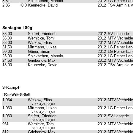
3,51
Spickschen, Manolo
2012
LG Peiner Lan
2,85
+0,0
Keunecke, David
2012
TSV Arminia 
Schlagball 80g
38,00
Seifert, Friedrich
2012
SV Lengede
36,00
Wernicke, Tom
2012
MTV Vechelde
33,00
Wiskow, Elias
2012
MTV Vechelde
31,50
Mittmann, Lukas
2012
LG Peiner Lan
30,00
Güner, Sinan
2012
LG Peiner Lan
25,00
Spickschen, Manolo
2012
LG Peiner Lan
24,50
Griebenow, Max
2012
MTV Vechelde
18,00
Keunecke, David
2012
TSV Arminia 
3-Kampf
50m-Weit-S.-Ball
1.064
Wiskow, Elias
2012
MTV Vechelde
7,77-4,24-33,00
1.030
Mittmann, Lukas
2012
LG Peiner Lan
7,95-4,23-31,50
1.030
Seifert, Friedrich
2012
SV Lengede
8,05-3,89-38,00
961
Wernicke, Tom
2012
MTV Vechelde
8,51-3,90-35,00
812
Griebenow, Max
2012
MTV Vechelde