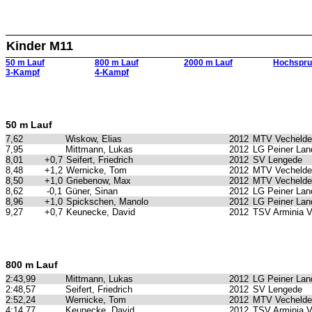
Kinder M11
50 m Lauf
800 m Lauf
2000 m Lauf
Hochspru
3-Kampf
4-Kampf
50 m Lauf
7,62
Wiskow, Elias
2012
MTV Vechelde
7,95
Mittmann, Lukas
2012
LG Peiner Lan
8,01
+0,7
Seifert, Friedrich
2012
SV Lengede
8,48
+1,2
Wernicke, Tom
2012
MTV Vechelde
8,50
+1,0
Griebenow, Max
2012
MTV Vechelde
8,62
-0,1
Güner, Sinan
2012
LG Peiner Lan
8,96
+1,0
Spickschen, Manolo
2012
LG Peiner Lan
9,27
+0,7
Keunecke, David
2012
TSV Arminia 
800 m Lauf
2:43,99
Mittmann, Lukas
2012
LG Peiner Lan
2:48,57
Seifert, Friedrich
2012
SV Lengede
2:52,24
Wernicke, Tom
2012
MTV Vechelde
4:14,77
Keunecke, David
2012
TSV Arminia 