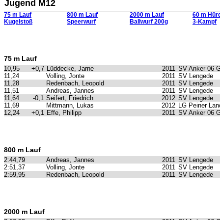
Jugend M12
75 m Lauf
800 m Lauf
2000 m Lauf
60 m Hür
Kugelstoß
Speerwurf
Ballwurf 200g
3-Kampf
75 m Lauf
10,95
+0,7
Lüddecke, Jarne
2011
SV Anker 06 
11,24
Volling, Jonte
2011
SV Lengede
11,28
Redenbach, Leopold
2011
SV Lengede
11,51
Andreas, Jannes
2011
SV Lengede
11,64
-0,1
Seifert, Friedrich
2012
SV Lengede
11,69
Mittmann, Lukas
2012
LG Peiner Lan
12,24
+0,1
Effe, Philipp
2011
SV Anker 06 
800 m Lauf
2:44,79
Andreas, Jannes
2011
SV Lengede
2:51,37
Volling, Jonte
2011
SV Lengede
2:59,95
Redenbach, Leopold
2011
SV Lengede
2000 m Lauf