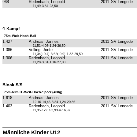
968
Redenbach, Leopold
2011
SV Lengede
11,49-3,84-23,50
4-Kampf
75m-Weit-Hoch-Ball
1.427
Andreas, Jannes
2011
SV Lengede
11,51-4,05-1,24-36,50
1.386
Volling, Jonte
2011
SV Lengede
11,34(+0,4)-3,62(-0,9)-1,32-29,50
1.306
Redenbach, Leopold
2011
SV Lengede
11,28-3,81-1,16-27,00
Block S/S
75m-60m H.-Weit-Hoch-Speer (400g)
1.618
Andreas, Jannes
2011
SV Lengede
12,16-14,46-3,84-1,24-20,86
1.403
Redenbach, Leopold
2011
SV Lengede
11,35-12,87-3,93-o-16,97
Männliche Kinder U12