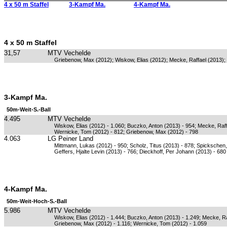
4 x 50 m Staffel
3-Kampf Ma.
4-Kampf Ma.
4 x 50 m Staffel
31,57
MTV Vechelde
Griebenow, Max (2012); Wiskow, Elias (2012); Mecke, Raffael (2013);
3-Kampf Ma.
50m-Weit-S.-Ball
4.495
MTV Vechelde
Wiskow, Elias (2012) - 1.060; Buczko, Anton (2013) - 954; Mecke, Raff
Wernicke, Tom (2012) - 812; Griebenow, Max (2012) - 798
4.063
LG Peiner Land
Mittmann, Lukas (2012) - 950; Scholz, Titus (2013) - 878; Spickschen
Geffers, Hjalte Levin (2013) - 766; Dieckhoff, Per Johann (2013) - 680
4-Kampf Ma.
50m-Weit-Hoch-S.-Ball
5.986
MTV Vechelde
Wiskow, Elias (2012) - 1.444; Buczko, Anton (2013) - 1.249; Mecke, Ra
Griebenow, Max (2012) - 1.116; Wernicke, Tom (2012) - 1.059