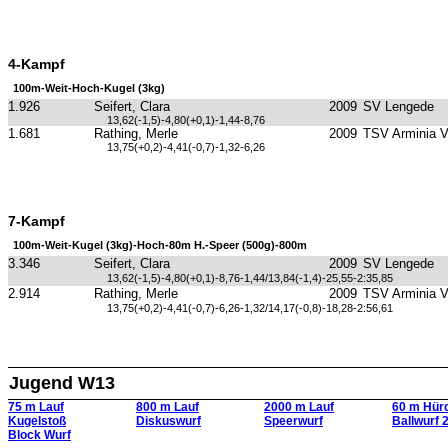
4-Kampf
100m-Weit-Hoch-Kugel (3kg)
1.926
Seifert, Clara
2009
SV Lengede
13,62(-1,5)-4,80(+0,1)-1,44-8,76
1.681
Rathing, Merle
2009
TSV Arminia 
13,75(+0,2)-4,41(-0,7)-1,32-6,26
7-Kampf
100m-Weit-Kugel (3kg)-Hoch-80m H.-Speer (500g)-800m
3.346
Seifert, Clara
2009
SV Lengede
13,62(-1,5)-4,80(+0,1)-8,76-1,44/13,84(-1,4)-25,55-2:35,85
2.914
Rathing, Merle
2009
TSV Arminia 
13,75(+0,2)-4,41(-0,7)-6,26-1,32/14,17(-0,8)-18,28-2:56,61
Jugend W13
75 m Lauf
800 m Lauf
2000 m Lauf
60 m Hür
Kugelstoß
Diskuswurf
Speerwurf
Ballwurf 
Block Wurf