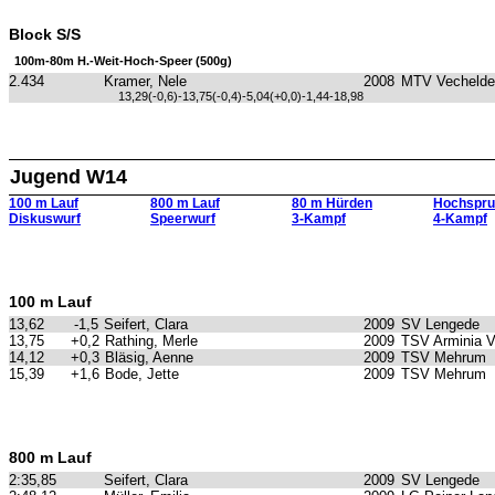
Block S/S
100m-80m H.-Weit-Hoch-Speer (500g)
2.434
Kramer, Nele
2008
MTV Vechelde
13,29(-0,6)-13,75(-0,4)-5,04(+0,0)-1,44-18,98
Jugend W14
100 m Lauf
800 m Lauf
80 m Hürden
Hochspru
Diskuswurf
Speerwurf
3-Kampf
4-Kampf
100 m Lauf
13,62
-1,5
Seifert, Clara
2009
SV Lengede
13,75
+0,2
Rathing, Merle
2009
TSV Arminia 
14,12
+0,3
Bläsig, Aenne
2009
TSV Mehrum
15,39
+1,6
Bode, Jette
2009
TSV Mehrum
800 m Lauf
2:35,85
Seifert, Clara
2009
SV Lengede