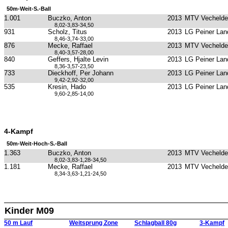
50m-Weit-S.-Ball
1.001
Buczko, Anton
2013
MTV Vechelde
8,02-3,83-34,50
931
Scholz, Titus
2013
LG Peiner Lan
8,46-3,74-33,00
876
Mecke, Raffael
2013
MTV Vechelde
8,40-3,57-28,00
840
Geffers, Hjalte Levin
2013
LG Peiner Lan
8,36-3,57-23,50
733
Dieckhoff, Per Johann
2013
LG Peiner Lan
9,42-2,92-32,00
535
Kresin, Hado
2013
LG Peiner Lan
9,60-2,85-14,00
4-Kampf
50m-Weit-Hoch-S.-Ball
1.363
Buczko, Anton
2013
MTV Vechelde
8,02-3,83-1,28-34,50
1.181
Mecke, Raffael
2013
MTV Vechelde
8,34-3,63-1,21-24,50
Kinder M09
50 m Lauf
Weitsprung Zone
Schlagball 80g
3-Kampf