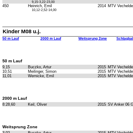
9,15-3,22-23,00
450
Heinrich, Emil
2014
MTV Vechelde
10,12-2,52-14,00
Kinder M08 u.j.
50 m Lauf
2000 m Lauf
Weitsprung Zone
Schlagbal
50 m Lauf
9,15
Buczko, Artur
2015
MTV Vechelde
10,51
Meilinger, Simon
2015
MTV Vechelde
11,01
Wernicke, Emil
2015
MTV Vechelde
2000 m Lauf
8:28,60
Keil, Oliver
2015
SV Anker 06 
Weitsprung Zone
3,02
Buczko, Artur
2015
MTV Vechelde