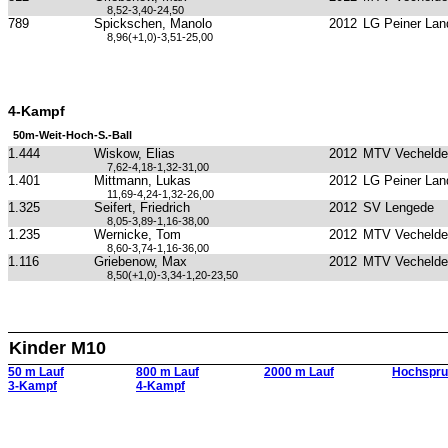
8,52-3,40-24,50
789
Spickschen, Manolo
2012
LG Peiner Lan
8,96(+1,0)-3,51-25,00
4-Kampf
50m-Weit-Hoch-S.-Ball
1.444
Wiskow, Elias
2012
MTV Vechelde
7,62-4,18-1,32-31,00
1.401
Mittmann, Lukas
2012
LG Peiner Lan
11,69-4,24-1,32-26,00
1.325
Seifert, Friedrich
2012
SV Lengede
8,05-3,89-1,16-38,00
1.235
Wernicke, Tom
2012
MTV Vechelde
8,60-3,74-1,16-36,00
1.116
Griebenow, Max
2012
MTV Vechelde
8,50(+1,0)-3,34-1,20-23,50
Kinder M10
50 m Lauf
800 m Lauf
2000 m Lauf
Hochspru
3-Kampf
4-Kampf