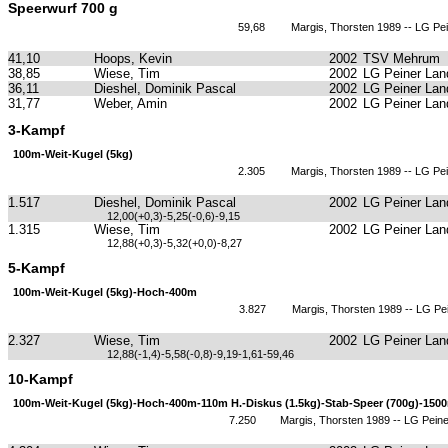
Speerwurf 700 g
59,68
Margis, Thorsten 1989 -- LG Pe
41,10
Hoops, Kevin
2002
TSV Mehrum
38,85
Wiese, Tim
2002
LG Peiner Lan
36,11
Dieshel, Dominik Pascal
2002
LG Peiner Lan
31,77
Weber, Amin
2002
LG Peiner Lan
3-Kampf
100m-Weit-Kugel (5kg)
2.305
Margis, Thorsten 1989 -- LG Pe
1.517
Dieshel, Dominik Pascal
2002
LG Peiner Lan
12,00(+0,3)-5,25(-0,6)-9,15
1.315
Wiese, Tim
2002
LG Peiner Lan
12,88(+0,3)-5,32(+0,0)-8,27
5-Kampf
100m-Weit-Kugel (5kg)-Hoch-400m
3.827
Margis, Thorsten 1989 -- LG Pe
2.327
Wiese, Tim
2002
LG Peiner Lan
12,88(-1,4)-5,58(-0,8)-9,19-1,61-59,46
10-Kampf
100m-Weit-Kugel (5kg)-Hoch-400m-110m H.-Diskus (1.5kg)-Stab-Speer (700g)-150
7.250
Margis, Thorsten 1989 -- LG Pein