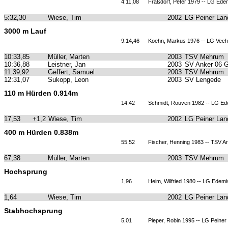
4:11,08
Fräßdorf, Peter 1979 -- LG Ede
5:32,30
Wiese, Tim
2002
LG Peiner Lan
3000 m Lauf
9:14,46
Koehn, Markus 1976 -- LG Vech
10:33,85
Müller, Marten
2003
TSV Mehrum
10:36,88
Leistner, Jan
2003
SV Anker 06 
11:39,92
Geffert, Samuel
2003
TSV Mehrum
12:31,07
Sukopp, Leon
2003
SV Lengede
110 m Hürden 0.914m
14,42
Schmidt, Rouven 1982 -- LG Ed
17,53
+1,2
Wiese, Tim
2002
LG Peiner Lan
400 m Hürden 0.838m
55,52
Fischer, Henning 1983 -- TSV A
67,38
Müller, Marten
2003
TSV Mehrum
Hochsprung
1,96
Heim, Wilfried 1980 -- LG Edem
1,64
Wiese, Tim
2002
LG Peiner Lan
Stabhochsprung
5,01
Pieper, Robin 1995 -- LG Peiner