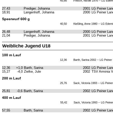
45,66
Fritsch, Nicole 1976 -- LG Ede
27,43
Prediger, Johanna
2001
LG Peiner Lan
18,91
Langenhoff, Johanna
2000
LG Peiner Lan
Speerwurf 600 g
40,50
Kießling, Anne 1980 -- LG Edem
26,48
Langenhoff, Johanna
2000
LG Peiner Lan
21,04
Prediger, Johanna
2001
LG Peiner Lan
Weibliche Jugend U18
100 m Lauf
12,36
Barth, Sarina 2002 -- LG Peiner
12,36
+1,0
Barth, Sarina
2002
LG Peiner Lan
15,27
-4,0
Zielke, Jule
2002
TSV Arminia 
200 m Lauf
25,76
Sack, Victoria 1993 -- LG Peine
25,81
-0,6
Barth, Sarina
2002
LG Peiner Lan
400 m Lauf
55,42
Sack, Victoria 1993 -- LG Peine
57,55
Barth, Sarina
2002
LG Peiner Lan