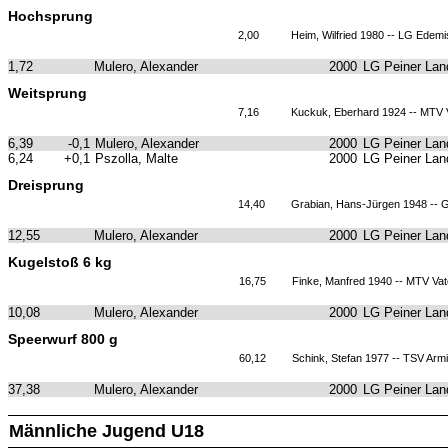
Hochsprung
2,00
Heim, Wilfried 1980 -- LG Edem
1,72
Mulero, Alexander
2000
LG Peiner Lan
Weitsprung
7,16
Kuckuk, Eberhard 1924 -- MTV 
6,39
-0,1
Mulero, Alexander
2000
LG Peiner Lan
6,24
+0,1
Pszolla, Malte
2000
LG Peiner Lan
Dreisprung
14,40
Grabian, Hans-Jürgen 1948 -- G
12,55
Mulero, Alexander
2000
LG Peiner Lan
Kugelstoß 6 kg
16,75
Finke, Manfred 1940 -- MTV Vat
10,08
Mulero, Alexander
2000
LG Peiner Lan
Speerwurf 800 g
60,12
Schink, Stefan 1977 -- TSV Arm
37,38
Mulero, Alexander
2000
LG Peiner Lan
Männliche Jugend U18