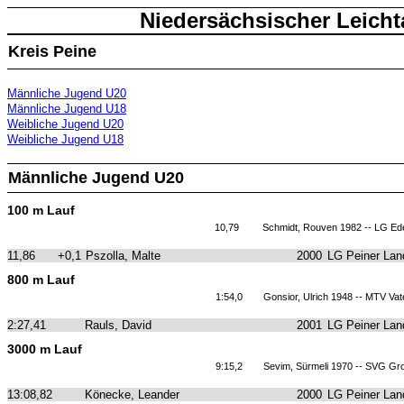
Niedersächsischer Leicht
Kreis Peine
Männliche Jugend U20
Männliche Jugend U18
Weibliche Jugend U20
Weibliche Jugend U18
Männliche Jugend U20
100 m Lauf
10,79
Schmidt, Rouven 1982 -- LG Ed
11,86
+0,1
Pszolla, Malte
2000
LG Peiner Lan
800 m Lauf
1:54,0
Gonsior, Ulrich 1948 -- MTV Vat
2:27,41
Rauls, David
2001
LG Peiner Lan
3000 m Lauf
9:15,2
Sevim, Sürmeli 1970 -- SVG Gr
13:08,82
Könecke, Leander
2000
LG Peiner Lan