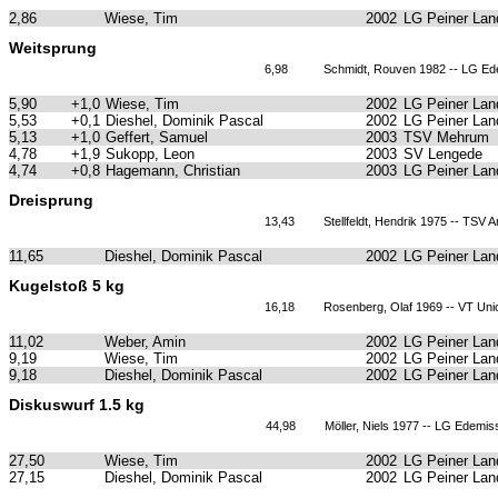
2,86
Wiese, Tim
2002
LG Peiner Lan
Weitsprung
6,98
Schmidt, Rouven 1982 -- LG Ed
5,90
+1,0
Wiese, Tim
2002
LG Peiner Lan
5,53
+0,1
Dieshel, Dominik Pascal
2002
LG Peiner Lan
5,13
+1,0
Geffert, Samuel
2003
TSV Mehrum
4,78
+1,9
Sukopp, Leon
2003
SV Lengede
4,74
+0,8
Hagemann, Christian
2003
LG Peiner Lan
Dreisprung
13,43
Stellfeldt, Hendrik 1975 -- TSV 
11,65
Dieshel, Dominik Pascal
2002
LG Peiner Lan
Kugelstoß 5 kg
16,18
Rosenberg, Olaf 1969 -- VT Uni
11,02
Weber, Amin
2002
LG Peiner Lan
9,19
Wiese, Tim
2002
LG Peiner Lan
9,18
Dieshel, Dominik Pascal
2002
LG Peiner Lan
Diskuswurf 1.5 kg
44,98
Möller, Niels 1977 -- LG Edemis
27,50
Wiese, Tim
2002
LG Peiner Lan
27,15
Dieshel, Dominik Pascal
2002
LG Peiner Lan