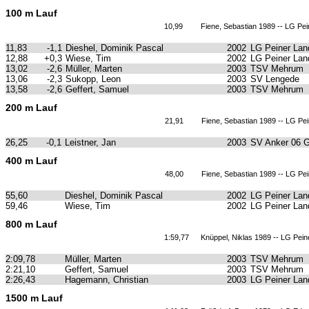
100 m Lauf
10,99
Fiene, Sebastian 1989 -- LG Pe
11,83
-1,1
Dieshel, Dominik Pascal
2002
LG Peiner Lan
12,88
+0,3
Wiese, Tim
2002
LG Peiner Lan
13,02
-2,6
Müller, Marten
2003
TSV Mehrum
13,06
-2,3
Sukopp, Leon
2003
SV Lengede
13,58
-2,6
Geffert, Samuel
2003
TSV Mehrum
200 m Lauf
21,91
Fiene, Sebastian 1989 -- LG Pe
26,25
-0,1
Leistner, Jan
2003
SV Anker 06 
400 m Lauf
48,00
Fiene, Sebastian 1989 -- LG Pe
55,60
Dieshel, Dominik Pascal
2002
LG Peiner Lan
59,46
Wiese, Tim
2002
LG Peiner Lan
800 m Lauf
1:59,77
Knüppel, Niklas 1989 -- LG Pein
2:09,78
Müller, Marten
2003
TSV Mehrum
2:21,10
Geffert, Samuel
2003
TSV Mehrum
2:26,43
Hagemann, Christian
2003
LG Peiner Lan
1500 m Lauf