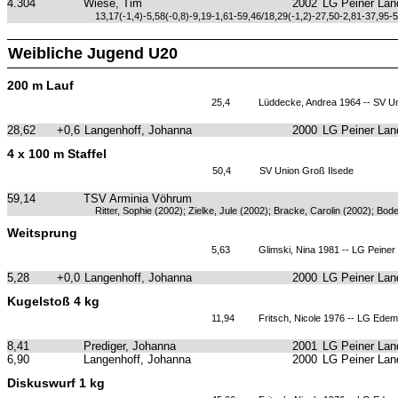
4.304
Wiese, Tim
2002
LG Peiner Lan
13,17(-1,4)-5,58(-0,8)-9,19-1,61-59,46/18,29(-1,2)-27,50-2,81-37,95-
Weibliche Jugend U20
200 m Lauf
25,4
Lüddecke, Andrea 1964 -- SV Un
28,62
+0,6
Langenhoff, Johanna
2000
LG Peiner Lan
4 x 100 m Staffel
50,4
SV Union Groß Ilsede
59,14
TSV Arminia Vöhrum
Ritter, Sophie (2002); Zielke, Jule (2002); Bracke, Carolin (2002); Bod
Weitsprung
5,63
Glimski, Nina 1981 -- LG Peiner
5,28
+0,0
Langenhoff, Johanna
2000
LG Peiner Lan
Kugelstoß 4 kg
11,94
Fritsch, Nicole 1976 -- LG Ede
8,41
Prediger, Johanna
2001
LG Peiner Lan
6,90
Langenhoff, Johanna
2000
LG Peiner Lan
Diskuswurf 1 kg