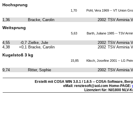
Hochsprung
1,70
Pohl, Vera 1969 -- VT Union Gro
1,36
Bracke, Carolin
2002
TSV Arminia 
Weitsprung
5,63
Barth, Juliane 1985 -- TSV Arm
4,55
-0,7
Zielke, Jule
2002
TSV Arminia 
4,38
+0,1
Bracke, Carolin
2002
TSV Arminia 
Kugelstoß 3 kg
15,85
Klisch, Josefine 2001 -- LG Pei
9,74
Ritter, Sophie
2002
TSV Arminia 
Erstellt mit COSA WIN 3.0.1 / 1.6.5 -- COSA-Software, Be
eMail: renziesoft@aol.com Home-PAGE:
Lizenziert für: NI/1800 NLV-K