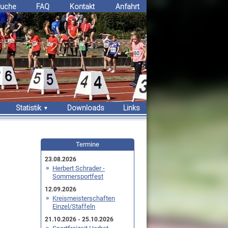
uche
FAQ
Kontakt
Anfahrt
Statistik
Downloads
Links
Erfolge
Bestenlisten
Termine
Rekorde
23.08.2026
Herbert Schrader -
Sommersportfest
12.09.2026
Kreismeisterschaften
Einzel/Staffeln
21.10.2026 - 25.10.2026