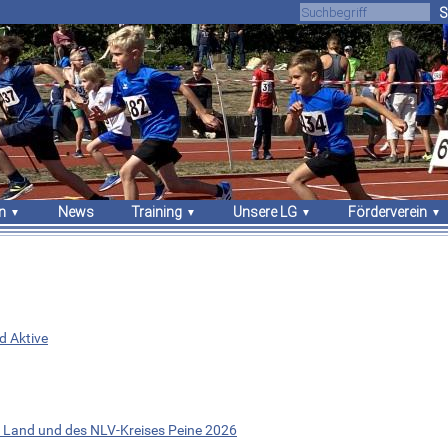
S
n
News
Training
Unsere LG
Förderverein
gebnisse
Trainingszeiten
Über uns
Unsere Arbeit
sches
Trainer
Athleten
Vorstand
Sportstätten
Vorstand
Mitgliedschaft
Stammvereine
Sponsoren
Bekleidung
nd Aktive
 Land und des NLV-Kreises Peine 2026