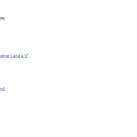
rn:
einer Land e.V."
and