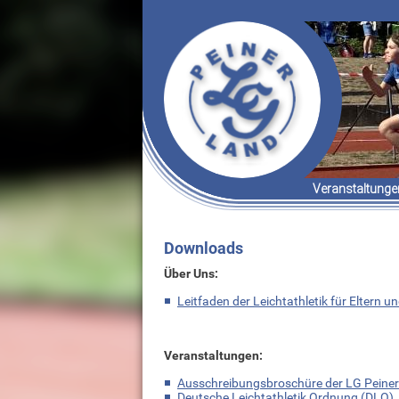
Veranstaltunge
Termine & Er
Organisatori
Downloads
Über Uns:
Leitfaden der Leichtathletik für Eltern u
Veranstaltungen:
Ausschreibungsbroschüre der LG Peiner
Deutsche Leichtathletik Ordnung (DLO)