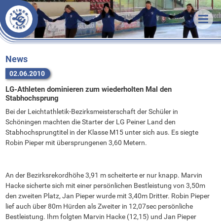
Veranstaltungen
News
Termine & Ergebnisse
Training
Organisatorisches
Unsere LG
Trainingszeiten
News
02.06.2010
Förderverein
Trainer
Über uns
LG-Athleten dominieren zum wiederholten Mal den
Statistik
Sportstätten
Athleten
Unsere Arbeit
Stabhochsprung
Downloads
Vorstand
Vorstand
Erfolge
Bei der Leichtathletik-Bezirksmeisterschaft der Schüler in
Schöningen machten die Starter der LG Peiner Land den
Links
Stammvereine
Mitgliedschaft
Bestenlisten
Stabhochsprungtitel in der Klasse M15 unter sich aus. Es siegte
Bekleidung
Sponsoren
Rekorde
Robin Pieper mit übersprungenen 3,60 Metern.
FAQ
An der Bezirksrekordhöhe 3,91 m scheiterte er nur knapp. Marvin
Kontakt
Hacke sicherte sich mit einer persönlichen Bestleistung von 3,50m
Anfahrt
den zweiten Platz, Jan Pieper wurde mit 3,40m Dritter. Robin Pieper
lief auch über 80m Hürden als Zweiter in 12,07sec persönliche
Bestleistung. Ihm folgten Marvin Hacke (12,15) und Jan Pieper