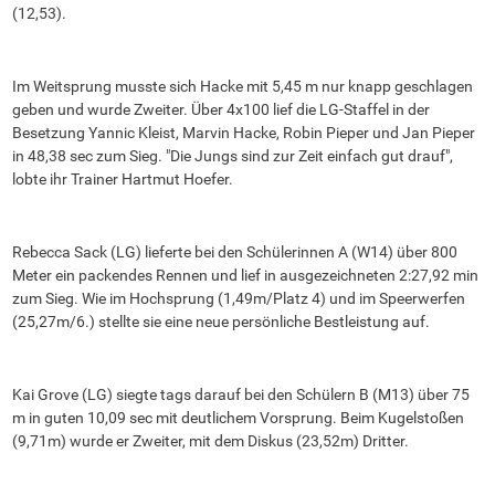
(12,53).
Im Weitsprung musste sich Hacke mit 5,45 m nur knapp geschlagen
geben und wurde Zweiter. Über 4x100 lief die LG-Staffel in der
Besetzung Yannic Kleist, Marvin Hacke, Robin Pieper und Jan Pieper
in 48,38 sec zum Sieg. "Die Jungs sind zur Zeit einfach gut drauf",
lobte ihr Trainer Hartmut Hoefer.
Rebecca Sack (LG) lieferte bei den Schülerinnen A (W14) über 800
Meter ein packendes Rennen und lief in ausgezeichneten 2:27,92 min
zum Sieg. Wie im Hochsprung (1,49m/Platz 4) und im Speerwerfen
(25,27m/6.) stellte sie eine neue persönliche Bestleistung auf.
Kai Grove (LG) siegte tags darauf bei den Schülern B (M13) über 75
m in guten 10,09 sec mit deutlichem Vorsprung. Beim Kugelstoßen
(9,71m) wurde er Zweiter, mit dem Diskus (23,52m) Dritter.