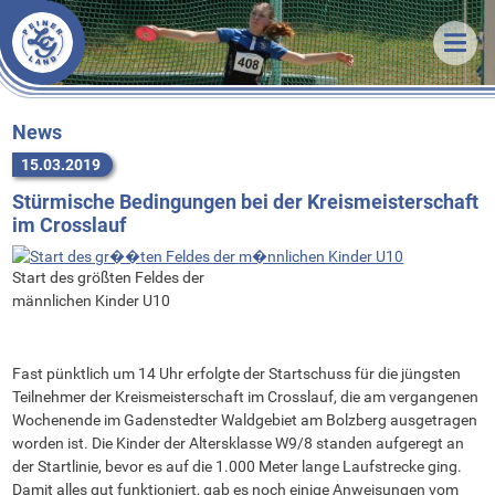
Veranstaltungen
News
Termine & Ergebnisse
Training
Organisatorisches
Unsere LG
Trainingszeiten
News
15.03.2019
Förderverein
Trainer
Über uns
Stürmische Bedingungen bei der Kreismeisterschaft
Statistik
Sportstätten
Athleten
Unsere Arbeit
im Crosslauf
Downloads
Vorstand
Vorstand
Erfolge
Links
Stammvereine
Mitgliedschaft
Bestenlisten
Start des größten Feldes der
männlichen Kinder U10
Bekleidung
Sponsoren
Rekorde
FAQ
Fast pünktlich um 14 Uhr erfolgte der Startschuss für die jüngsten
Kontakt
Teilnehmer der Kreismeisterschaft im Crosslauf, die am vergangenen
Wochenende im Gadenstedter Waldgebiet am Bolzberg ausgetragen
Anfahrt
worden ist. Die Kinder der Altersklasse W9/8 standen aufgeregt an
der Startlinie, bevor es auf die 1.000 Meter lange Laufstrecke ging.
Damit alles gut funktioniert, gab es noch einige Anweisungen vom