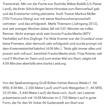
Trainerstab. Mit von der Partie war Rachida Weber-Baldili (LG Peiner
Land), die ihren Schützlingen letzte Hinweise zum Rennverlauf gab
und die Erststarter richtig platzierte. Auch Trainer Markus Müller
(TSV Fortuna Oberg) war mit seiner Nachwuchsmannschaft
vertreten - und das erfolgreich. Merle Thiemann (Jahrgang 2012),
erst seit wenigen Wochen dabei, lief mit 5:01 Minuten ein tolles
Rennen. Nicht weniger stolz sein konnte Frauke Mecke (MTV
Vechelde) auf ihre Zöglinge. Für Nola Kramer war der Crosslauf zwar
keine Premiere, aber dennoch sehr erfolgreich und wurde prompt mit
dem Kreismeistertitel belohnt (4:06 Min.). "Nola gibt immer alles und
powert sich voll aus", berichtet Frauke Mecke stolz. Finja Rösner, seit
rund 5 Wochen im Team und zum ersten Mal am Start, zeigte mit
4:59 Minuten ebenfalls eine starke Leistung.
Von der Spielvereinigung Groß Bülten hatten Bianca Weide (1. AK
W50, 8:38 Min., 2.200 Meter-Lauf) und Frank Weisgerber (1. AK M50,
22:33 Min., 5.440 Meter-Lauf) die Nase vorn. Auch Jan Leistner
präsentierte sich mit 10:08 Minuten im 2.720 Meter-Lauf in guter
Form, der für den SV Anker 06 Gadenstedt am Start war.