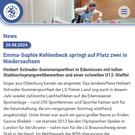
Veranstaltungen
News
Termine & Ergebnisse
Training
Organisatorisches
Unsere LG
Trainingszeiten
News
26.08.2024
Förderverein
Trainer
Über uns
Emma-Sophie Kehlenbeck springt auf Platz zwei in
Statistik
Sportstätten
Athleten
Unsere Arbeit
Niedersachsen
Downloads
Vorstand
Vorstand
Erfolge
Herbert Schrader-Sommersportfest in Edemissen mit tollen
Stabhochsprungwettbewerben und einer schnellen U12-Staffel
Links
Stammvereine
Mitgliedschaft
Bestenlisten
Sogar aus Oldenburg kamen sie angereist: Das landesoffene Herbert-
Bekleidung
Sponsoren
Rekorde
Schrader-Sommersportfest der LG Peiner Land zog auch in diesem
Jahr wieder zahlreiche Leichtathleten auf die Edemissener
FAQ
Sportanlage – rund 250 Sportlerinnen und Sportler hatten sich für
Kontakt
die Veranstaltung, die am vergangenen Sonntag stattfand,
angekündigt. Unter ihnen war auch ein ganz großer Name zu finden:
Anfahrt
Ganna Shelekh – sie startete 2012 bei den Olympischen Spielen in
London für die Ukraine – nahm nun für die LG Braunschweig einen
Stab in die Hand. Im Wettbewerb der W30 übersprang die