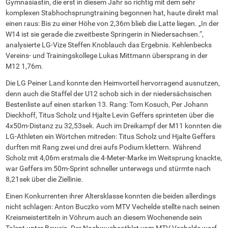
Gymnasiastin, die erst in diesem Jahr so richtig mit dem sehr
komplexen Stabhochsprungtraining begonnen hat, haute direkt mal
einen raus: Bis zu einer Höhe von 2,36m blieb die Latte liegen. „In der
W14 ist sie gerade die zweitbeste Springerin in Niedersachsen.“,
analysierte LG-Vize Steffen Knoblauch das Ergebnis. Kehlenbecks
Vereins- und Trainingskollege Lukas Mittmann übersprang in der
M12 1,76m.
Die LG Peiner Land konnte den Heimvorteil hervorragend ausnutzen,
denn auch die Staffel der U12 schob sich in der niedersächsischen
Bestenliste auf einen starken 13. Rang: Tom Kosuch, Per Johann
Dieckhoff, Titus Scholz und Hjalte Levin Geffers sprinteten über die
4x50m-Distanz zu 32,53sek. Auch im Dreikampf der M11 konnten die
LG-Athleten ein Wörtchen mitreden: Titus Scholz und Hjalte Geffers
durften mit Rang zwei und drei aufs Podium klettern. Während
Scholz mit 4,06m erstmals die 4-Meter-Marke im Weitsprung knackte,
war Geffers im 50m-Sprint schneller unterwegs und stürmte nach
8,21sek über die Ziellinie.
Einen Konkurrenten ihrer Altersklasse konnten die beiden allerdings
nicht schlagen: Anton Buczko vom MTV Vechelde stellte nach seinen
Kreismeistertiteln in Vöhrum auch an diesem Wochenende sein