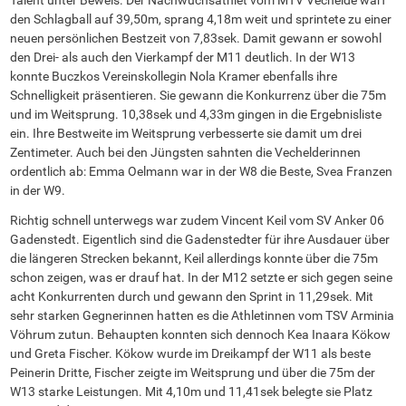
Talent unter Beweis. Der Nachwuchsathlet vom MTV Vechelde warf
den Schlagball auf 39,50m, sprang 4,18m weit und sprintete zu einer
neuen persönlichen Bestzeit von 7,83sek. Damit gewann er sowohl
den Drei- als auch den Vierkampf der M11 deutlich. In der W13
konnte Buczkos Vereinskollegin Nola Kramer ebenfalls ihre
Schnelligkeit präsentieren. Sie gewann die Konkurrenz über die 75m
und im Weitsprung. 10,38sek und 4,33m gingen in die Ergebnisliste
ein. Ihre Bestweite im Weitsprung verbesserte sie damit um drei
Zentimeter. Auch bei den Jüngsten sahnten die Vechelderinnen
ordentlich ab: Emma Oelmann war in der W8 die Beste, Svea Franzen
in der W9.
Richtig schnell unterwegs war zudem Vincent Keil vom SV Anker 06
Gadenstedt. Eigentlich sind die Gadenstedter für ihre Ausdauer über
die längeren Strecken bekannt, Keil allerdings konnte über die 75m
schon zeigen, was er drauf hat. In der M12 setzte er sich gegen seine
acht Konkurrenten durch und gewann den Sprint in 11,29sek. Mit
sehr starken Gegnerinnen hatten es die Athletinnen vom TSV Arminia
Vöhrum zutun. Behaupten konnten sich dennoch Kea Inaara Kökow
und Greta Fischer. Kökow wurde im Dreikampf der W11 als beste
Peinerin Dritte, Fischer zeigte im Weitsprung und über die 75m der
W13 starke Leistungen. Mit 4,10m und 11,41sek belegte sie Platz