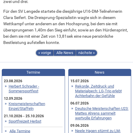
zwei und drei.
Für den SV Lengede startete die diesjährige U16-DM-Teilnehmerin
Clara Seifert. Die Dreisprung-Spezialistin wagte sich in diesem
Wettkampf unter anderem an den Hochsprung, bei dem sie mit
übersprungenen 1,40m den Sieg einfuhr, sowie an den Hürdensprint,
bei dem sie mit einer Zeit von 13,81sek eine neue persönliche
Bestleistung aufstellen konnte.
« vorige
Alle News
nächste »
Termine
News
23.08.2026
15.07.2026
Herbert Schrader -
Rekorde, Zeitdruck und
Sommersportfest
Materialpech: LG-Trio erlebt
Achterbahn der Gefühle
12.09.2026
06.07.2026
Kreismeisterschaften
Einzel/Staffeln
Deutsche Meisterschaften U23:
Mattes Ahrens sammelt
21.10.2026 - 25.10.2026
wertvolle Erfahrungen
Sportfreizeit Herbst
09.06.2026
Neele Hagen stürmt zu LM-
Alle Termine