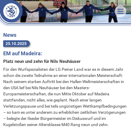
Veranstaltungen
News
Termine & Ergebnisse
Training
Organisatorisches
Unsere LG
Trainingszeiten
News
25.10.2025
Förderverein
Trainer
Über uns
EM auf Madeira:
Statistik
Sportstätten
Athleten
Unsere Arbeit
Platz neun und zehn für Nils Neuhäuser
Downloads
Vorstand
Vorstand
Erfolge
Für den Wurfspezialisten der LG Peiner Land war es in diesem Jahr
Links
Stammvereine
Mitgliedschaft
Bestenlisten
schon die zweite Teilnahme an einer internationalen Meisterschaft:
Nach seinem starken Auftritt bei den Hallen-Weltmeisterschaften in
Bekleidung
Sponsoren
Rekorde
den USA lief bei Nils Neuhäuser bei den Masters-
Europameisterschaften, die nun Mitte Oktober auf Madeira
FAQ
stattfanden, nicht alles, wie geplant. Nach einer langen
Kontakt
Verletzungspause und bei teils ungünstigen Wettkampfbedingungen
– so kam es unter anderem zu erheblichen zeitlichen Verzögerungen
Anfahrt
– belegte der Ilseder Bürgermeister im Diskuswurf und im
Kugelstoßen seiner Altersklasse M40 Rang neun und zehn.