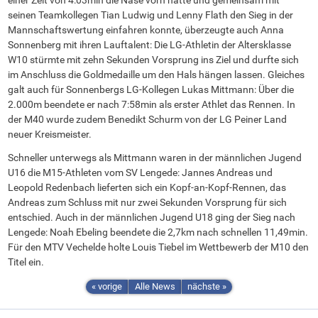
einer Zeit von 4:03min die Nase vorn hatte und gemeinsam mit
seinen Teamkollegen Tian Ludwig und Lenny Flath den Sieg in der
Mannschaftswertung einfahren konnte, überzeugte auch Anna
Sonnenberg mit ihren Lauftalent: Die LG-Athletin der Altersklasse
W10 stürmte mit zehn Sekunden Vorsprung ins Ziel und durfte sich
im Anschluss die Goldmedaille um den Hals hängen lassen. Gleiches
galt auch für Sonnenbergs LG-Kollegen Lukas Mittmann: Über die
2.000m beendete er nach 7:58min als erster Athlet das Rennen. In
der M40 wurde zudem Benedikt Schurm von der LG Peiner Land
neuer Kreismeister.
Schneller unterwegs als Mittmann waren in der männlichen Jugend
U16 die M15-Athleten vom SV Lengede: Jannes Andreas und
Leopold Redenbach lieferten sich ein Kopf-an-Kopf-Rennen, das
Andreas zum Schluss mit nur zwei Sekunden Vorsprung für sich
entschied. Auch in der männlichen Jugend U18 ging der Sieg nach
Lengede: Noah Ebeling beendete die 2,7km nach schnellen 11,49min.
Für den MTV Vechelde holte Louis Tiebel im Wettbewerb der M10 den
Titel ein.
« vorige
Alle News
nächste »