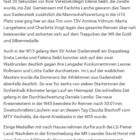
fast 20 Sekunden vor ihrer Vereinskollegin Ellenie Seibt, die Zweite
wurde, ins Ziel. Gemeinsam mit Karlotta Lerche gewann das Team
aus Gadenstedt zusätzlich die Mannschaftswertung in der U10.
Platz zwei ging hier an das Trio vom TSV Arminia Vöhrum: Marta
Langeheine und Charlotte Voigt lagen das gesamte Rennen über nah
beieinander und sicherten sich auf dem Treppchen der W9 die Gold-
und Silbermedaille.
Auch in der W15 gelang dem SV Anker Gadenstedt ein Doppelsieg:
Greta Lemke und Fielena Seibt konnten sich auf den zwei
Waldrunden deutlich gegen ihre Lengeder Konkurrentinnen Leonie
Rollmann und Lotta Galler durchsetzen. Im Lauf der weiblichen
Masters wurde die Dominanz der Athletinnen aus Gadenstedt
ebenfalls deutlich. So war für sechs von sieben Starterinnen der
fünfeinhalb Kilometer lange Lauf ein Heimspiel. Die schnellste Zeit
gelang in der Durchlaufwertung Daniela Lemke. Die neue
Kreismeisterin in der W45 beendete ihr Rennen nach 30:01min.
Zweitschnellste Läuferin war an diesem Tag Claudia Bischoff vom
MTV Vechelde, die damit Kreisbeste in der W55 wurde.
Einige Medaillen mit nach Hause nehmen durfte auch die LG Peiner
Land: Nachdem in der Entscheidung der M9 Leander David Horst mit