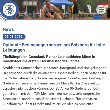
Veranstaltungen
News
Termine & Ergebnisse
Training
Organisatorisches
Unsere LG
Trainingszeiten
News
05.03.2026
Förderverein
Trainer
Über uns
Optimale Bedingungen sorgen am Bolzberg für tolle
Statistik
Sportstätten
Athleten
Unsere Arbeit
Leistungen
Downloads
Vorstand
Vorstand
Erfolge
Titelkämpfe im Crosslauf: Peiner Leichtathleten küren in
Gadenstedt die ersten Kreismeister des Jahres
Links
Stammvereine
Mitgliedschaft
Bestenlisten
Strahlender Sonnenschein, ein fester Untergrund und eine gelungene
Bekleidung
Sponsoren
Rekorde
Organisation durch die Ausrichter: Bessere Bedingungen hätte es für
die 75 Teilnehmenden, die am vergangenen Sonntag am Bolzberg in
FAQ
Gadenstedt zusammenkamen, um die Medaillen im Crosslauf zu
Kontakt
vergeben, nicht geben können. Der SV Anker 06 Gadenstedt bot
gemeinsam mit dem TSV Mehrum nicht nur abwechslungsreiche
Anfahrt
Strecken an, sondern schuf mit einem Kuchenbuffet und vielen
Zuschauern auf der Strecke und im Ziel ein ideales Ambiente.