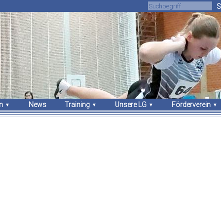
S
n
News
Training
Unsere LG
Förderverein
gebnisse
Trainingszeiten
Über uns
Unsere Arbeit
sches
Trainer
Athleten
Vorstand
Sportstätten
Vorstand
Mitgliedschaft
Stammvereine
Sponsoren
Bekleidung