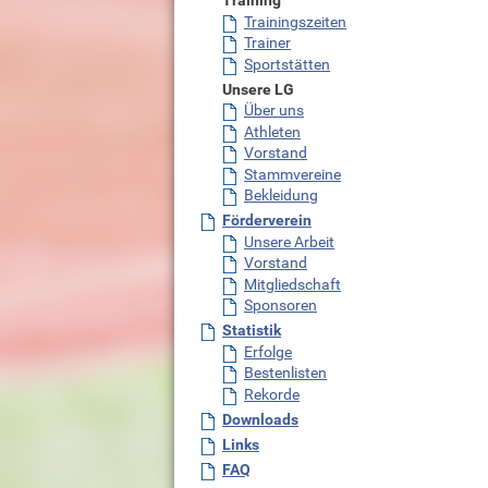
Training
Trainingszeiten
Trainer
Sportstätten
Unsere LG
Über uns
Athleten
Vorstand
Stammvereine
Bekleidung
Förderverein
Unsere Arbeit
Vorstand
Mitgliedschaft
Sponsoren
Statistik
Erfolge
Bestenlisten
Rekorde
Downloads
Links
FAQ