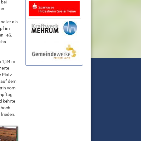
 bei
ter
eller als
pf im
n ließ.
chs
n 1,34 m
herte
e Platz
g auf dem
erin vom
ampftag
d kehrte
e hoch
frieden.