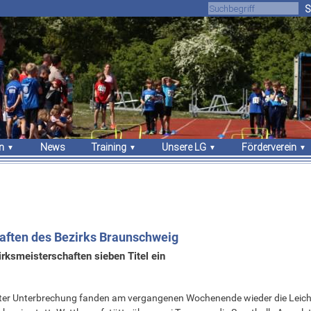
S
n
News
Training
Unsere LG
Förderverein
gebnisse
Trainingszeiten
Über uns
Unsere Arbeit
sches
Trainer
Athleten
Vorstand
Sportstätten
Vorstand
Mitgliedschaft
Stammvereine
Sponsoren
Bekleidung
haften des Bezirks Braunschweig
rksmeisterschaften sieben Titel ein
ter Unterbrechung fanden am vergangenen Wochenende wieder die Leicht