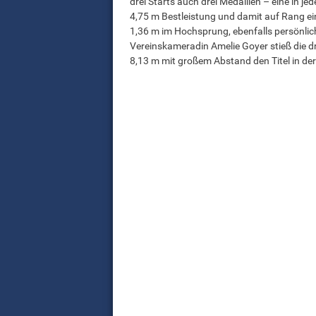
drei Starts auch drei Medaillen – eine in j
4,75 m Bestleistung und damit auf Rang ein
1,36 m im Hochsprung, ebenfalls persönlich
Vereinskameradin Amelie Goyer stieß die d
8,13 m mit großem Abstand den Titel in d