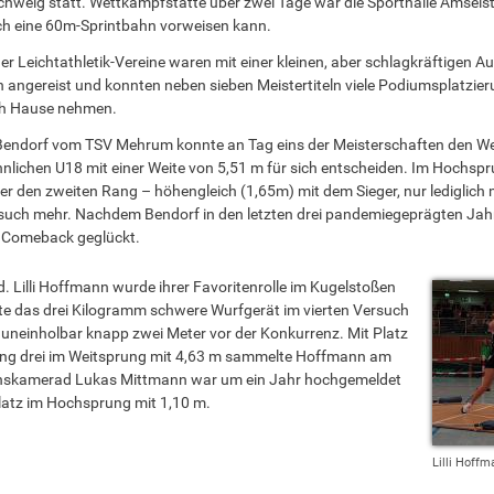
hweig statt. Wettkampfstätte über zwei Tage war die Sporthalle Amselst
uch eine 60m-Sprintbahn vorweisen kann.
ner Leichtathletik-Vereine waren mit einer kleinen, aber schlagkräftigen 
n angereist und konnten neben sieben Meistertiteln viele Podiumsplatzie
ch Hause nehmen.
endorf vom TSV Mehrum konnte an Tag eins der Meisterschaften den W
nlichen U18 mit einer Weite von 5,51 m für sich entscheiden. Im Hochsp
 er den zweiten Rang – höhengleich (1,65m) mit dem Sieger, nur lediglich 
such mehr. Nachdem Bendorf in den letzten drei pandemiegeprägten Jah
n Comeback geglückt.
nd. Lilli Hoffmann wurde ihrer Favoritenrolle im Kugelstoßen
te das drei Kilogramm schwere Wurfgerät im vierten Versuch
e uneinholbar knapp zwei Meter vor der Konkurrenz. Mit Platz
Rang drei im Weitsprung mit 4,63 m sammelte Hoffmann am
reinskamerad Lukas Mittmann war um ein Jahr hochgemeldet
Platz im Hochsprung mit 1,10 m.
Lilli Hoffm