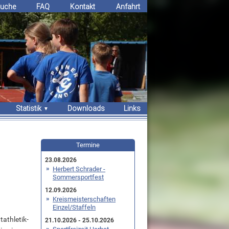
uche
FAQ
Kontakt
Anfahrt
Statistik
Downloads
Links
Erfolge
Bestenlisten
Termine
Rekorde
23.08.2026
Herbert Schrader -
Sommersportfest
12.09.2026
Kreismeisterschaften
Einzel/Staffeln
athletik-
21.10.2026 - 25.10.2026