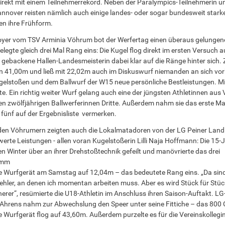
rekt mit einem Teilnehmerrekord. Neben der Paralympics-Teilnehmerin un
nnover reisten nämlich auch einige landes- oder sogar bundesweit stark
n ihre Frühform.
oyer vom TSV Arminia Vöhrum bot der Werfertag einen überaus gelungen
legte gleich drei Mal Rang eins: Die Kugel flog direkt im ersten Versuch 
sch gebackene Hallen-Landesmeisterin dabei klar auf die Ränge hinter sich
on 41,00m und ließ mit 22,02m auch im Diskuswurf niemanden an sich vorb
Kugelstoßen und dem Ballwurf der W15 neue persönliche Bestleistungen. M
. Ein richtig weiter Wurf gelang auch eine der jüngsten Athletinnen aus
en zwölfjährigen Ballwerferinnen Dritte. Außerdem nahm sie das erste Mal
 fünf auf der Ergebnisliste vermerken.
en Vöhrumern zeigten auch die Lokalmatadoren von der LG Peiner Land
erte Leistungen - allen voran Kugelstoßerin Lilli Naja Hoffmann: Die 15-
en Winter über an ihrer Drehstoßtechnik gefeilt und manövrierte das drei
amm
 Wurfgerät am Samstag auf 12,04m – das bedeutete Rang eins. „Da sin
Fehler, an denen ich momentan arbeiten muss. Aber es wird Stück für Stüc
herer“, resümierte die U18-Athletin im Anschluss ihren Saison-Auftakt. LG
Ahrens nahm zur Abwechslung den Speer unter seine Fittiche – das 80
 Wurfgerät flog auf 43,60m. Außerdem purzelte es für die Vereinskollegi