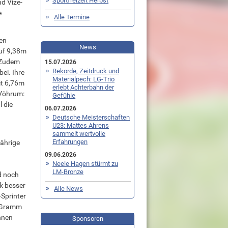
Sportfreizeit Herbst
d Vize-
e
Alle Termine
en
News
auf 9,38m
. Zudem
15.07.2026
Rekorde, Zeitdruck und
ei. Ihre
Materialpech: LG-Trio
it 6,76m
erlebt Achterbahn der
 Vöhrum:
Gefühle
 die
06.07.2026
Deutsche Meisterschaften
U23: Mattes Ahrens
sammelt wertvolle
Erfahrungen
Jährige
09.06.2026
Neele Hagen stürmt zu
LM-Bronze
d noch
k besser
Alle News
-Sprinter
0 Gramm
nnen
Sponsoren