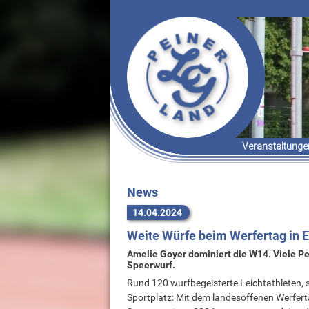
Veranstaltunge
Termine & Er
Organisatori
News
14.04.2024
Weite Würfe beim Werfertag in 
Amelie Goyer dominiert die W14. Viele P
Speerwurf.
Rund 120 wurfbegeisterte Leichtathleten,
Sportplatz: Mit dem landesoffenen Werfert