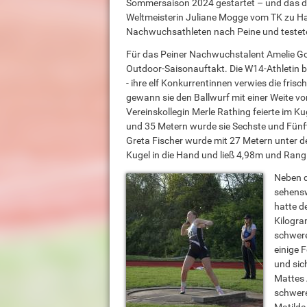
Sommersaison 2024 gestartet – und das di
Weltmeisterin Juliane Mogge vom TK zu Ha
Nachwuchsathleten nach Peine und testete
Für das Peiner Nachwuchstalent Amelie G
Outdoor-Saisonauftakt. Die W14-Athletin be
- ihre elf Konkurrentinnen verwies die fri
gewann sie den Ballwurf mit einer Weite v
Vereinskollegin Merle Rathing feierte im 
und 35 Metern wurde sie Sechste und Fünfte
Greta Fischer wurde mit 27 Metern unter d
Kugel in die Hand und ließ 4,98m und Rang
Neben d
sehensw
hatte d
Kilogr
schwere
einige 
und sic
Mattes 
schwere