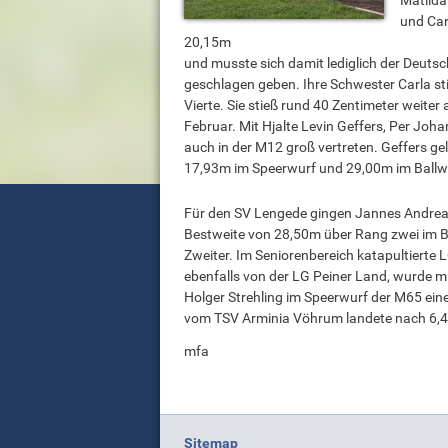
Matilda
und Car
20,15m
und musste sich damit lediglich der Deut
geschlagen geben. Ihre Schwester Carla st
Vierte. Sie stieß rund 40 Zentimeter weiter
Februar. Mit Hjalte Levin Geffers, Per Jo
auch in der M12 groß vertreten. Geffers ge
17,93m im Speerwurf und 29,00m im Ballwur
Für den SV Lengede gingen Jannes Andreas 
Bestweite von 28,50m über Rang zwei im B
Zweiter. Im Seniorenbereich katapultierte 
ebenfalls von der LG Peiner Land, wurde 
Holger Strehling im Speerwurf der M65 ei
vom TSV Arminia Vöhrum landete nach 6,
mfa
Sitemap