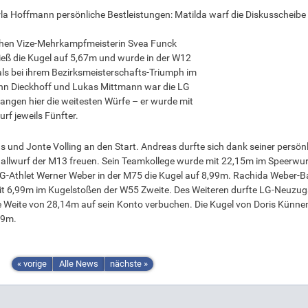
la Hoffmann persönliche Bestleistungen: Matilda warf die Diskusscheibe
schen Vize-Mehrkampfmeisterin Svea Funck
ieß die Kugel auf 5,67m und wurde in der W12
 als bei ihrem Bezirksmeisterschafts-Triumph im
hann Dieckhoff und Lukas Mittmann war die LG
langen hier die weitesten Würfe – er wurde mit
f jeweils Fünfter.
und Jonte Volling an den Start. Andreas durfte sich dank seiner persön
allwurf der M13 freuen. Sein Teamkollege wurde mit 22,15m im Speerwur
LG-Athlet Werner Weber in der M75 die Kugel auf 8,99m. Rachida Weber-Ba
mit 6,99m im Kugelstoßen der W55 Zweite. Des Weiteren durfte LG-Neuzu
ne Weite von 28,14m auf sein Konto verbuchen. Die Kugel von Doris Künn
49m.
« vorige
Alle News
nächste »