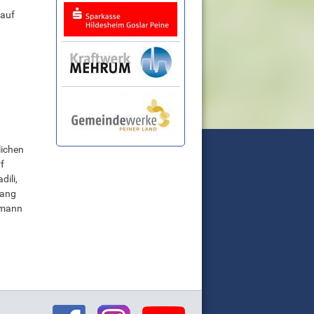
 auf
lichen
f
dili,
gang
emann