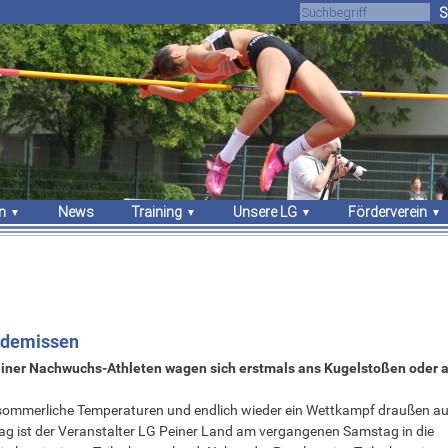
S
n
News
Training
Unsere LG
Förderverein
gebnisse
Trainingszeiten
Über uns
Unsere Arbeit
sches
Trainer
Athleten
Vorstand
Sportstätten
Vorstand
Mitgliedschaft
Stammvereine
Sponsoren
Bekleidung
Edemissen
einer Nachwuchs-Athleten wagen sich erstmals ans Kugelstoßen oder 
 sommerliche Temperaturen und endlich wieder ein Wettkampf draußen a
ag ist der Veranstalter LG Peiner Land am vergangenen Samstag in die