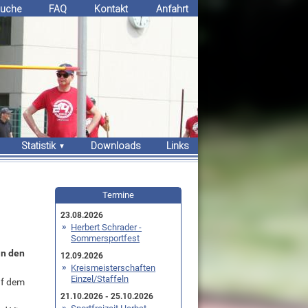
uche
FAQ
Kontakt
Anfahrt
Statistik
Downloads
Links
Erfolge
Bestenlisten
Termine
Rekorde
23.08.2026
Herbert Schrader -
Sommersportfest
an den
12.09.2026
Kreismeisterschaften
Einzel/Staffeln
uf dem
21.10.2026 - 25.10.2026