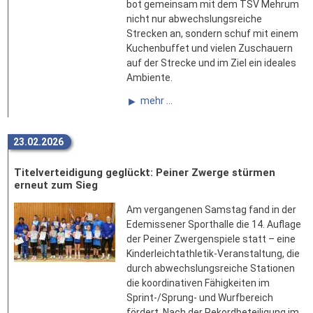
bot gemeinsam mit dem TSV Mehrum
nicht nur abwechslungsreiche
Strecken an, sondern schuf mit einem
Kuchenbuffet und vielen Zuschauern
auf der Strecke und im Ziel ein ideales
Ambiente.
mehr ...
23.02.2026
Titelverteidigung geglückt: Peiner Zwerge stürmen
erneut zum Sieg
Am vergangenen Samstag fand in der
Edemissener Sporthalle die 14. Auflage
der Peiner Zwergenspiele statt – eine
Kinderleichtathletik-Veranstaltung, die
durch abwechslungsreiche Stationen
die koordinativen Fähigkeiten im
Sprint-/Sprung- und Wurfbereich
fördert. Nach der Rekordbeteiligung im