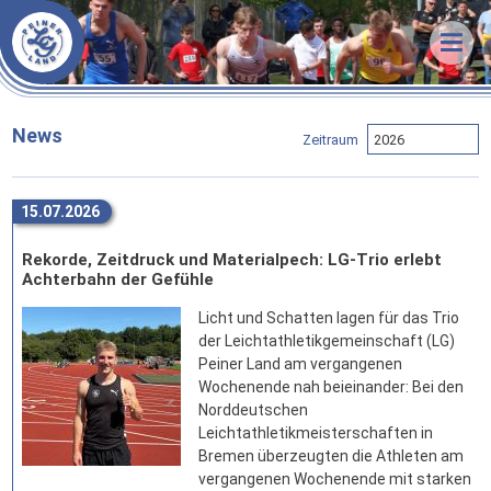
Veranstaltungen
News
Termine & Ergebnisse
Training
Organisatorisches
Unsere LG
Trainingszeiten
News
Zeitraum
Förderverein
Trainer
Über uns
Statistik
Sportstätten
Athleten
Unsere Arbeit
15.07.2026
Downloads
Vorstand
Vorstand
Erfolge
Rekorde, Zeitdruck und Materialpech: LG-Trio erlebt
Links
Stammvereine
Mitgliedschaft
Bestenlisten
Achterbahn der Gefühle
Bekleidung
Sponsoren
Rekorde
Licht und Schatten lagen für das Trio
der Leichtathletikgemeinschaft (LG)
FAQ
Peiner Land am vergangenen
Wochenende nah beieinander: Bei den
Kontakt
Norddeutschen
Anfahrt
Leichtathletikmeisterschaften in
Bremen überzeugten die Athleten am
vergangenen Wochenende mit starken