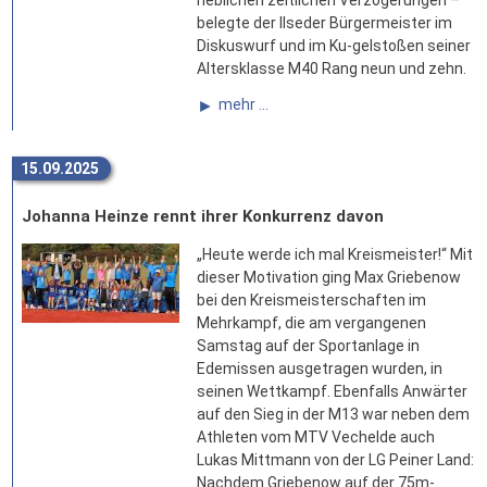
heblichen zeitlichen Verzögerungen –
belegte der Ilseder Bürgermeister im
Diskuswurf und im Ku-gelstoßen seiner
Altersklasse M40 Rang neun und zehn.
mehr ...
15.09.2025
Johanna Heinze rennt ihrer Konkurrenz davon
„Heute werde ich mal Kreismeister!“ Mit
dieser Motivation ging Max Griebenow
bei den Kreismeisterschaften im
Mehrkampf, die am vergangenen
Samstag auf der Sportanlage in
Edemissen ausgetragen wurden, in
seinen Wettkampf. Ebenfalls Anwärter
auf den Sieg in der M13 war neben dem
Athleten vom MTV Vechelde auch
Lukas Mittmann von der LG Peiner Land:
Nachdem Griebenow auf der 75m-