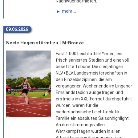
Nachwuchsathleten.
mehr ...
09.06.2026
Neele Hagen stürmt zu LM-Bronze
Fast 1.000 Leichtathlet*innen, ein
frisch saniertes Stadion und eine voll
besetzte Tribüne: Die diesjährigen
NLV+BLV Landesmeisterschaften in
den Einzeldisziplinen, die am
vergangenen Wochenende im Lingener
Emslandstadion ausgetragen und
erstmals im XXL-Format durchgeführt
wurden, waren für die
niedersächsische Leichtathletik-
Familie ein absolutes Saisonhighlight.
An drei stimmungsvollen
Wettkampftagen wurden in allen
Altersklassen – das war neu - die